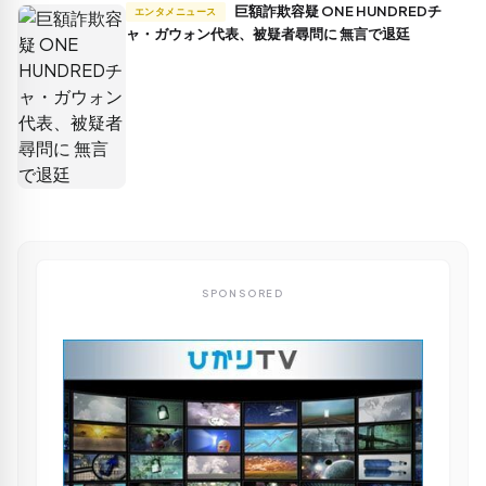
巨額詐欺容疑 ONE HUNDREDチ
エンタメニュース
ャ・ガウォン代表、被疑者尋問に 無言で退廷
SPONSORED