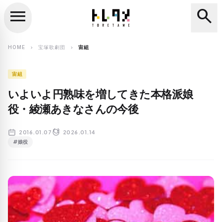
menu
search
close
search
HOME
宝塚歌劇団
宙組
chevron_right
chevron_right
宙組
いよいよ円熟味を増してきた本格派娘
役・綾瀬あきなさんの今後
2016.01.07
2026.01.14
#娘役