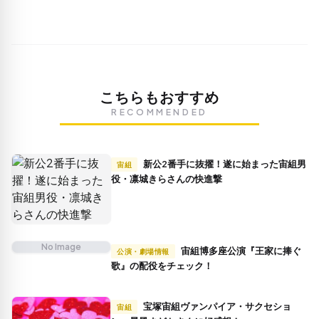
こちらもおすすめ
RECOMMENDED
新公2番手に抜擢！遂に始まった宙組男
宙組
役・凛城きらさんの快進撃
No Image
宙組博多座公演『王家に捧ぐ
公演・劇場情報
歌』の配役をチェック！
宝塚宙組ヴァンパイア・サクセショ
宙組