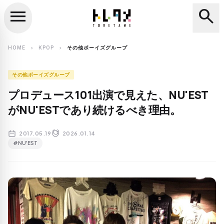
menu
search
close
search
HOME
KPOP
その他ボーイズグループ
chevron_right
chevron_right
その他ボーイズグループ
プロデュース101出演で見えた、NU'EST
がNU'ESTであり続けるべき理由。
2017.05.19
2026.01.14
#NU'EST