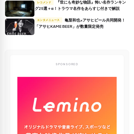
『世にも奇妙な物語』怖い名作ランキン
レコメンド
グ25選＋α！トラウマ名作をあらすじ付きで解説
亀梨和也×アサヒビール共同開発！
エンタメニュース
「アサヒKAME BEER」が数量限定発売
SPONSORED