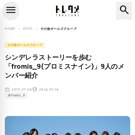
menu
search
close
search
HOME
KPOP
その他ガールズグループ
chevron_right
chevron_right
その他ガールズグループ
シンデレラストーリーを歩む
「fromis_9(プロミスナイン)」9人のメ
ンバー紹介
2019.07.05
2026.01.14
#fromis_9