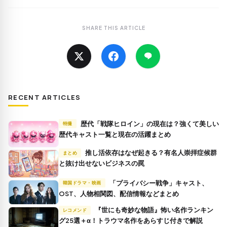
SHARE THIS ARTICLE
RECENT ARTICLES
歴代「戦隊ヒロイン」の現在は？強くて美しい
特撮
歴代キャスト一覧と現在の活躍まとめ
推し活依存はなぜ起きる？有名人崇拝症候群
まとめ
と抜け出せないビジネスの罠
「プライバシー戦争」キャスト、
韓国ドラマ・映画
OST、人物相関図、配信情報などまとめ
『世にも奇妙な物語』怖い名作ランキン
レコメンド
グ25選＋α！トラウマ名作をあらすじ付きで解説