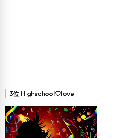
3位 Highschool♡love