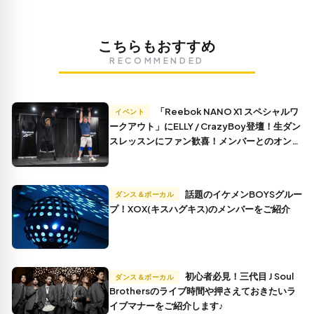
こちらもおすすめ
RECOMMENDED
「Reebok NANO X1 スペシャルワ
イベント
ークアウト」にELLY / CrazyBoy登壇！生ダン
スレッスンにファン歓喜！メンバーとのオンラ
インでの仲良しエピソードも！
話題のイケメンBOYSグルー
ダンス＆ボーカル
プ！XOX(キスハグキス)のメンバーをご紹介
初心者必見！三代目 J Soul
ダンス＆ボーカル
Brothersのライブ時間や押さえておきたいラ
イブマナーをご紹介します♪