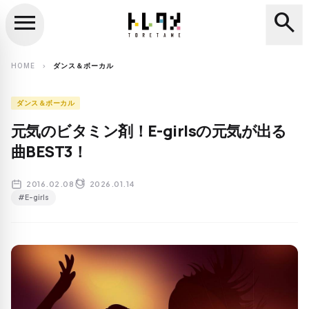
menu
search
close
search
HOME
ダンス＆ボーカル
chevron_right
ダンス＆ボーカル
元気のビタミン剤！E-girlsの元気が出る
曲BEST3！
2016.02.08
2026.01.14
#E-girls