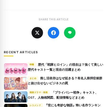
SHARE THIS ARTICLE
RECENT ARTICLES
歴代「戦隊ヒロイン」の現在は？強くて美しい
特撮
歴代キャスト一覧と現在の活躍まとめ
推し活依存はなぜ起きる？有名人崇拝症候群
まとめ
と抜け出せないビジネスの罠
「プライバシー戦争」キャスト、
韓国ドラマ・映画
OST、人物相関図、配信情報などまとめ
『世にも奇妙な物語』怖い名作ランキン
レコメンド