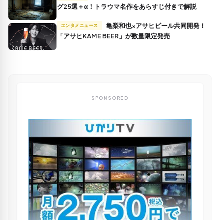
グ25選＋α！トラウマ名作をあらすじ付きで解説
亀梨和也×アサヒビール共同開発！
エンタメニュース
「アサヒKAME BEER」が数量限定発売
SPONSORED