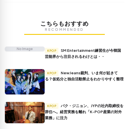
こちらもおすすめ
RECOMMENDED
No Image
SM Entertainment練習生が今韓国
KPOP
芸能界から注目されるわけとは・・
NewJeans裁判、いま何が起きて
KPOP
る？仮処分と独自活動禁止をわかりやすく整理
パク・ジニョン、JYPの社内取締役を
KPOP
辞任へ。経営実務を離れ「K-POP産業の対外
業務」に注力