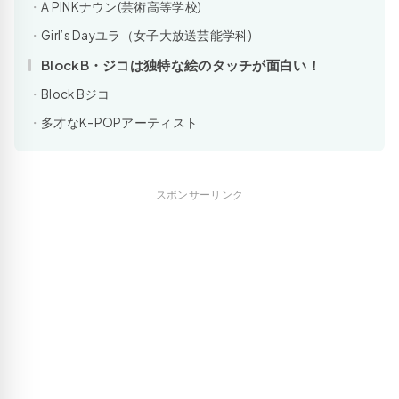
A PINKナウン(芸術高等学校)
Girl’s Dayユラ（女子大放送芸能学科)
BlockB・ジコは独特な絵のタッチが面白い！
Block Bジコ
多才なK-POPアーティスト
スポンサーリンク