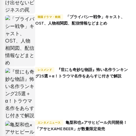
「プライバシー戦争」キャスト、
韓国ドラマ・映画
OST、人物相関図、配信情報などまとめ
『世にも奇妙な物語』怖い名作ランキン
レコメンド
グ25選＋α！トラウマ名作をあらすじ付きで解説
亀梨和也×アサヒビール共同開発！
エンタメニュース
「アサヒKAME BEER」が数量限定発売