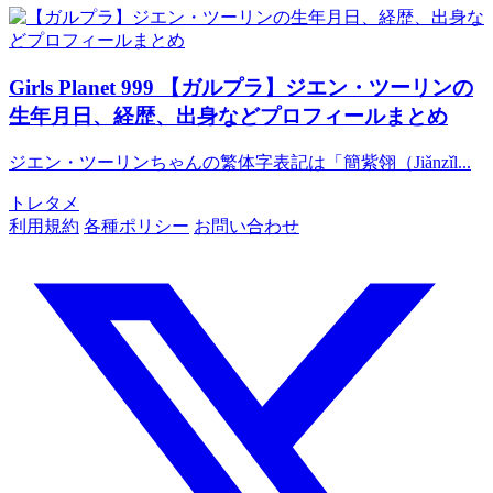
Girls Planet 999
【ガルプラ】ジエン・ツーリンの
生年月日、経歴、出身などプロフィールまとめ
ジエン・ツーリンちゃんの繁体字表記は「簡紫翎（Jiǎnzǐl...
トレタメ
利用規約
各種ポリシー
お問い合わせ