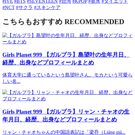
#IVE
#BTS
#SEVENTEEN
#台湾
#KPOP
#香水
#ダイエット
#NCT
#サクラ
#スキンケア
こちらもおすすめ
RECOMMENDED
Girls Planet 999
【ガルプラ】島望叶の生年月日、
経歴、出身などプロフィールまとめ
体育大学に通っているという島望叶さん。モカという可愛ら
しい名...
Girls Planet 999
【ガルプラ】リャン・チャオの生
年月日、経歴、出身などプロフィールまとめ
リャン・チャオちゃんの中国語表記は「梁乔（Liáng qiá...