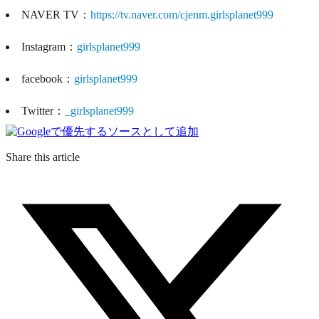
NAVER TV：
https://tv.naver.com/cjenm.girlsplanet999
Instagram：
girlsplanet999
facebook：
girlsplanet999
Twitter：
_girlsplanet999
Share this article