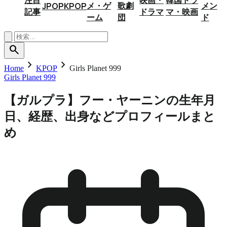
メ・ゲ
歌劇
メン
JPOP
KPOP
記事
ドラマ
マ・映画
ーム
団
ド
search
chevron_right
chevron_right
Home
KPOP
Girls Planet 999
Girls Planet 999
【ガルプラ】フー・ヤーニンの生年月
日、経歴、出身などプロフィールまと
め