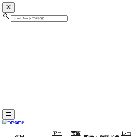
close
search
menu
アニ
宝塚
レコ
注目
映画・
韓国ドラ