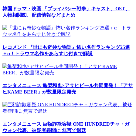
韓国ドラマ・映画
「プライバシー戦争」キャスト、OST、
人物相関図、配信情報などまとめ
レコメンド
『世にも奇妙な物語』怖い名作ランキング25選
＋α！トラウマ名作をあらすじ付きで解説
エンタメニュース
亀梨和也×アサヒビール共同開発！「アサ
ヒKAME BEER」が数量限定発売
エンタメニュース
巨額詐欺容疑 ONE HUNDREDチャ・ガ
ウォン代表、被疑者尋問に 無言で退廷