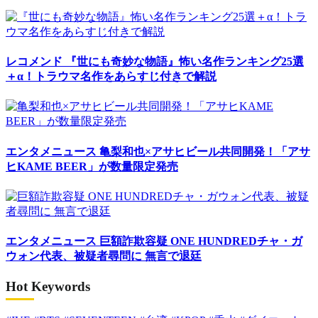
レコメンド
『世にも奇妙な物語』怖い名作ランキング25選
＋α！トラウマ名作をあらすじ付きで解説
エンタメニュース
亀梨和也×アサヒビール共同開発！「アサ
ヒKAME BEER」が数量限定発売
エンタメニュース
巨額詐欺容疑 ONE HUNDREDチャ・ガ
ウォン代表、被疑者尋問に 無言で退廷
Hot Keywords