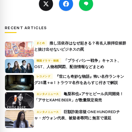
RECENT ARTICLES
推し活依存はなぜ起きる？有名人崇拝症候群
まとめ
と抜け出せないビジネスの罠
「プライバシー戦争」キャスト、
韓国ドラマ・映画
OST、人物相関図、配信情報などまとめ
『世にも奇妙な物語』怖い名作ランキン
レコメンド
グ25選＋α！トラウマ名作をあらすじ付きで解説
亀梨和也×アサヒビール共同開発！
エンタメニュース
「アサヒKAME BEER」が数量限定発売
巨額詐欺容疑 ONE HUNDREDチ
エンタメニュース
ャ・ガウォン代表、被疑者尋問に 無言で退廷