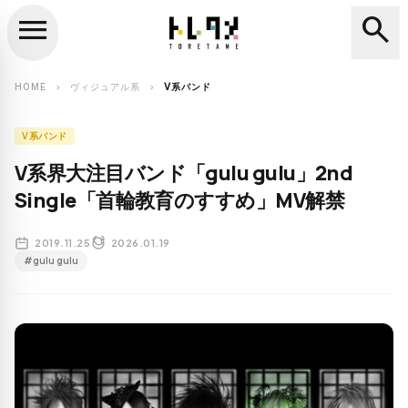
menu
search
close
search
HOME
ヴィジュアル系
V系バンド
chevron_right
chevron_right
V系バンド
V系界大注目バンド「gulu gulu」2nd
Single「首輪教育のすすめ」MV解禁
2019.11.25
2026.01.19
#gulu gulu