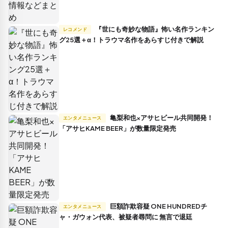
『世にも奇妙な物語』怖い名作ランキン
レコメンド
グ25選＋α！トラウマ名作をあらすじ付きで解説
亀梨和也×アサヒビール共同開発！
エンタメニュース
「アサヒKAME BEER」が数量限定発売
巨額詐欺容疑 ONE HUNDREDチ
エンタメニュース
ャ・ガウォン代表、被疑者尋問に 無言で退廷