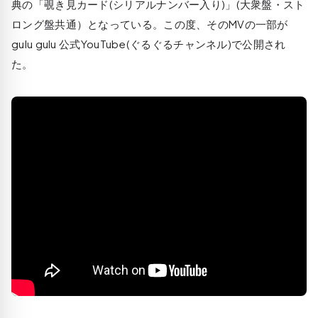
典の「覗き見カード(シリアルナンバー入り)」(大衆盤・スト
ロング盤共通）となっている。この度、そのMVの一部が
gulu gulu 公式YouTube(ぐるぐるチャンネル)で公開され
た。