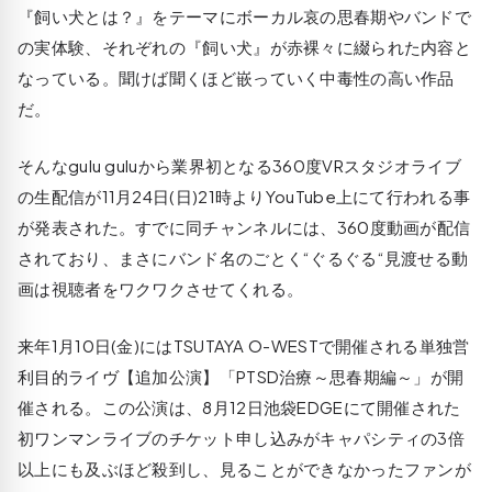
『飼い犬とは？』をテーマにボーカル哀の思春期やバンドで
の実体験、それぞれの『飼い犬』が赤裸々に綴られた内容と
なっている。聞けば聞くほど嵌っていく中毒性の高い作品
だ。
そんなgulu guluから業界初となる360度VRスタジオライブ
の生配信が11月24日(日)21時よりYouTube上にて行われる事
が発表された。すでに同チャンネルには、360度動画が配信
されており、まさにバンド名のごとく“ぐるぐる“見渡せる動
画は視聴者をワクワクさせてくれる。
来年1月10日(金)にはTSUTAYA O-WESTで開催される単独営
利目的ライヴ【追加公演】「PTSD治療～思春期編～」が開
催される。この公演は、8月12日池袋EDGEにて開催された
初ワンマンライブのチケット申し込みがキャパシティの3倍
以上にも及ぶほど殺到し、見ることができなかったファンが