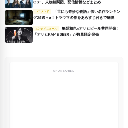
OST、人物相関図、配信情報などまとめ
『世にも奇妙な物語』怖い名作ランキン
レコメンド
グ25選＋α！トラウマ名作をあらすじ付きで解説
亀梨和也×アサヒビール共同開発！
エンタメニュース
「アサヒKAME BEER」が数量限定発売
SPONSORED