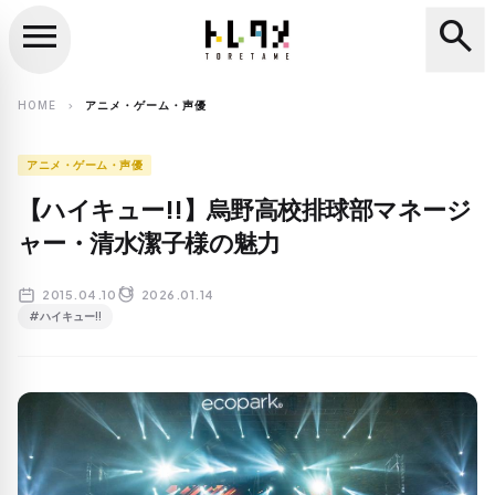
menu
search
close
search
HOME
アニメ・ゲーム・声優
chevron_right
アニメ・ゲーム・声優
【ハイキュー!!】烏野高校排球部マネージ
ャー・清水潔子様の魅力
2015.04.10
2026.01.14
#ハイキュー!!