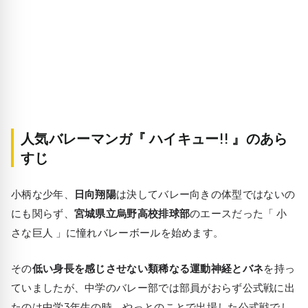
人気バレーマンガ『 ハイキュー!! 』のあら
すじ
小柄な少年、
日向翔陽
は決してバレー向きの体型ではないの
にも関らず、
宮城県立烏野高校排球部
のエースだった「 小
さな巨人 」に憧れバレーボールを始めます。
その
低い身長を感じさせない類稀なる運動神経とバネ
を持っ
ていましたが、中学のバレー部では部員がおらず公式戦に出
たのは中学3年生の時。やっとのことで出場した公式戦でし