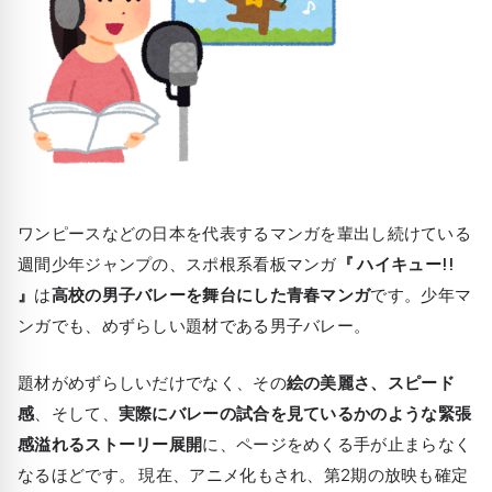
ワンピースなどの日本を代表するマンガを輩出し続けている
週間少年ジャンプの、スポ根系看板マンガ
『 ハイキュー!!
』
は
高校の男子バレーを舞台にした青春マンガ
です。少年マ
ンガでも、めずらしい題材である男子バレー。
題材がめずらしいだけでなく、その
絵の美麗さ、スピード
感
、そして、
実際にバレーの試合を見ているかのような緊張
感溢れるストーリー展開
に、ページをめくる手が止まらなく
なるほどです。 現在、アニメ化もされ、第2期の放映も確定