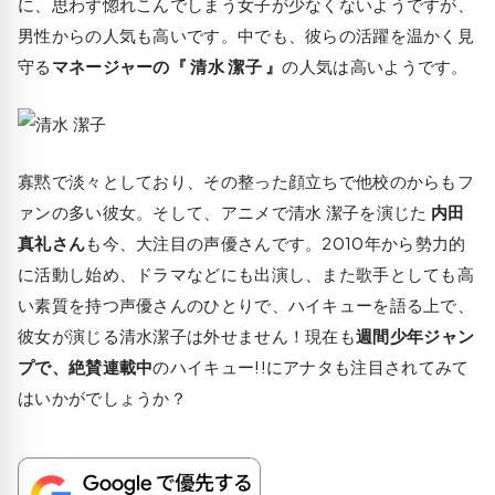
に、思わず惚れこんでしまう女子が少なくないようですが、
男性からの人気も高いです。中でも、彼らの活躍を温かく見
守る
マネージャーの『 清水 潔子 』
の人気は高いようです。
寡黙で淡々としており、その整った顔立ちで他校のからもフ
ァンの多い彼女。
そして、アニメで清水 潔子を演じた
内田
真礼さん
も今、大注目の声優さんです。2010年から勢力的
に活動し始め、ドラマなどにも出演し、また歌手としても高
い素質を持つ声優さんのひとりで、ハイキューを語る上で、
彼女が演じる清水潔子は外せません！現在も
週間少年ジャン
プで、絶賛連載中
のハイキュー!!にアナタも注目されてみて
はいかがでしょうか？