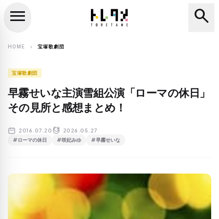
menu
search
close
search
HOME
宝塚歌劇団
chevron_right
宝塚歌劇団
早霧せいな主演雪組公演「ローマの休日」
その見所と感想まとめ！
2016.07.20
2026.05.27
#ローマの休日
#咲妃みゆ
#早霧せいな