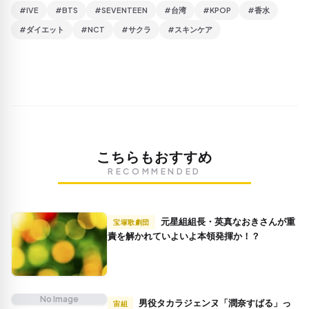
#IVE
#BTS
#SEVENTEEN
#台湾
#KPOP
#香水
#ダイエット
#NCT
#サクラ
#スキンケア
こちらもおすすめ
RECOMMENDED
元星組組長・英真なおきさんが重
宝塚歌劇団
責を解かれていよいよ本領発揮か！？
No Image
男役タカラジェンヌ「潤奈すばる」っ
宙組