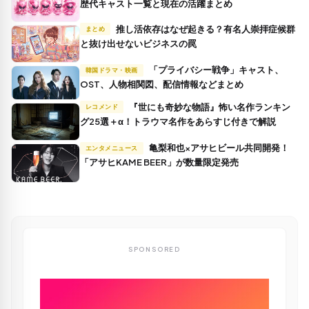
歴代キャスト一覧と現在の活躍まとめ
推し活依存はなぜ起きる？有名人崇拝症候群
まとめ
と抜け出せないビジネスの罠
「プライバシー戦争」キャスト、
韓国ドラマ・映画
OST、人物相関図、配信情報などまとめ
『世にも奇妙な物語』怖い名作ランキン
レコメンド
グ25選＋α！トラウマ名作をあらすじ付きで解説
亀梨和也×アサヒビール共同開発！
エンタメニュース
「アサヒKAME BEER」が数量限定発売
SPONSORED