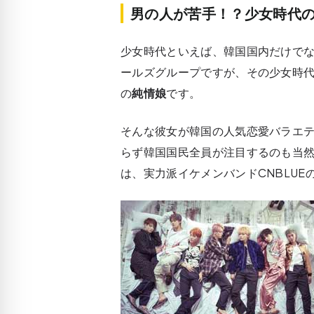
男の人が苦手！？少女時代
少女時代といえば、韓国国内だけで
ールズグループですが、その少女時
の
純情娘
です。
そんな彼女が韓国の人気恋愛バラエ
らず韓国国民全員が注目するのも当
は、実力派イケメンバンドCNBLU