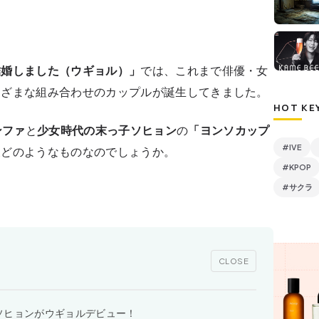
結婚しました（ウギョル）」
では、これまで俳優・女
まざまな組み合わせのカップルが誕生してきました。
HOT KE
ンファ
と
少女時代の末っ子ソヒョン
の
「ヨンソカップ
#IVE
後どのようなものなのでしょうか。
#KPOP
#サクラ
CLOSE
ソヒョンがウギョルデビュー！