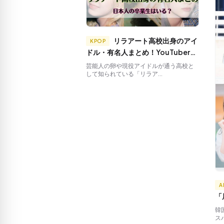
リラアート高校出身のアイ
KPOP
ドル・有名人まとめ！YouTuberや
TikTokerも！日本人は留学でき
芸能人の卵や現役アイドルが通う高校と
して知られている「リラア...
る？
A
「
「
韓
ス