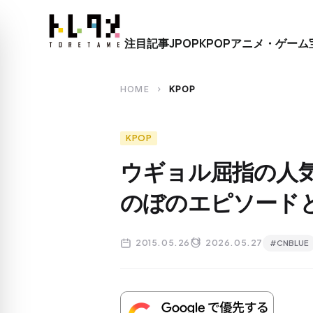
close
注目記事
JPOP
KPOP
アニメ・ゲーム
search
HOME
KPOP
chevron_right
KPOP
ウギョル屈指の人
のぼのエピソード
2015.05.26
2026.05.27
#CNBLUE