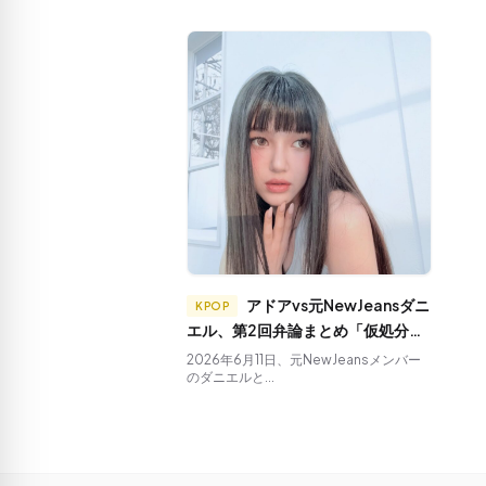
アドアvs元NewJeansダニ
KPOP
エル、第2回弁論まとめ「仮処分後
も協業推進」vs「活動封じ込め」
2026年6月11日、元NewJeansメンバー
のダニエルと...