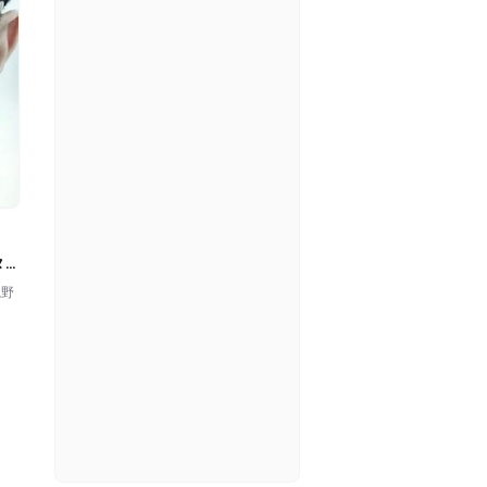
タッ
視野