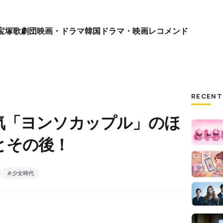
宝塚歌劇団
映画・ドラマ
韓国ドラマ・映画
レコメンド
RECENT
気「ヨンソカップル」のほ
とその後！
#少女時代