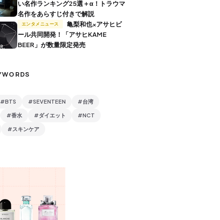
い名作ランキング25選＋α！トラウマ
名作をあらすじ付きで解説
亀梨和也×アサヒビ
エンタメニュース
ール共同開発！「アサヒKAME
BEER」が数量限定発売
YWORDS
#BTS
#SEVENTEEN
#台湾
#香水
#ダイエット
#NCT
#スキンケア