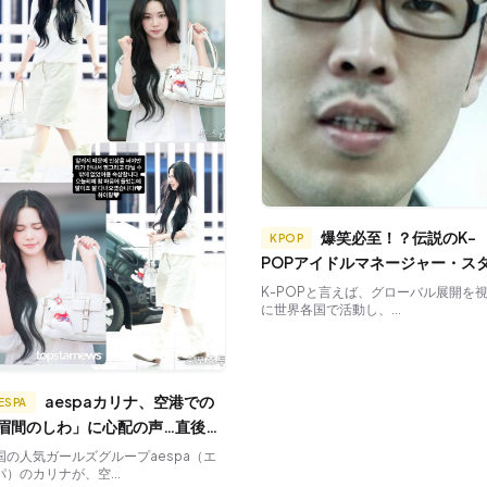
爆笑必至！？伝説のK-
KPOP
POPアイドルマネージャー・ス
フたち
K-POPと言えば、グローバル展開を
に世界各国で活動し、...
aespaカリナ、空港での
ESPA
眉間のしわ」に心配の声…直後に
アレルギーが原因」と説明
国の人気ガールズグループaespa（エ
パ）のカリナが、空...