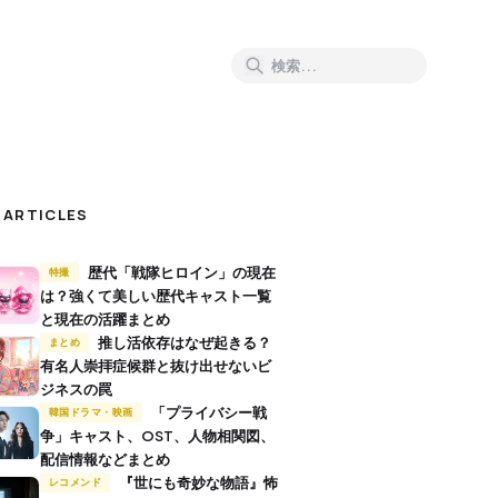
 ARTICLES
歴代「戦隊ヒロイン」の現在
特撮
は？強くて美しい歴代キャスト一覧
と現在の活躍まとめ
推し活依存はなぜ起きる？
まとめ
有名人崇拝症候群と抜け出せないビ
ジネスの罠
「プライバシー戦
韓国ドラマ・映画
争」キャスト、OST、人物相関図、
配信情報などまとめ
『世にも奇妙な物語』怖
レコメンド