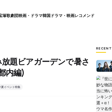
宝塚歌劇団
映画・ドラマ
韓国ドラマ・映画
レコメンド
RECENT
み放題ビアガーデンで暑さ
都内編)
#夏イベント特集