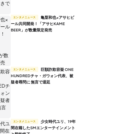
亀梨和也×アサヒビ
エンタメニュース
ール共同開発！「アサヒKAME
BEER」が数量限定発売
巨額詐欺容疑 ONE
エンタメニュース
HUNDREDチャ・ガウォン代表、被
疑者尋問に 無言で退廷
少女時代ユリ、19年
エンタメニュース
間在籍したSMエンターテインメント