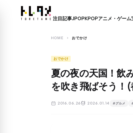
close
注目記事
JPOP
KPOP
アニメ・ゲーム
search
HOME
おでかけ
chevron_right
おでかけ
夏の夜の天国！飲
を吹き飛ばそう！(
2016.06.26
2026.01.14
#グルメ