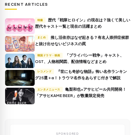
RECENT ARTICLES
歴代「戦隊ヒロイン」の現在は？強くて美しい
特撮
歴代キャスト一覧と現在の活躍まとめ
推し活依存はなぜ起きる？有名人崇拝症候群
まとめ
と抜け出せないビジネスの罠
「プライバシー戦争」キャスト、
韓国ドラマ・映画
OST、人物相関図、配信情報などまとめ
『世にも奇妙な物語』怖い名作ランキン
レコメンド
グ25選＋α！トラウマ名作をあらすじ付きで解説
亀梨和也×アサヒビール共同開発！
エンタメニュース
「アサヒKAME BEER」が数量限定発売
SPONSORED