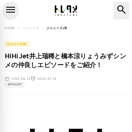
menu
search
close
search
HOME
ジャニーズ
ジャニーズJR.
chevron_right
chevron_right
ジャニーズJR.
HiHi Jet井上瑞稀と橋本涼りょうみずシン
メの仲良しエピソードをご紹介！
2016.06.12
2026.01.14
#HiHiJET