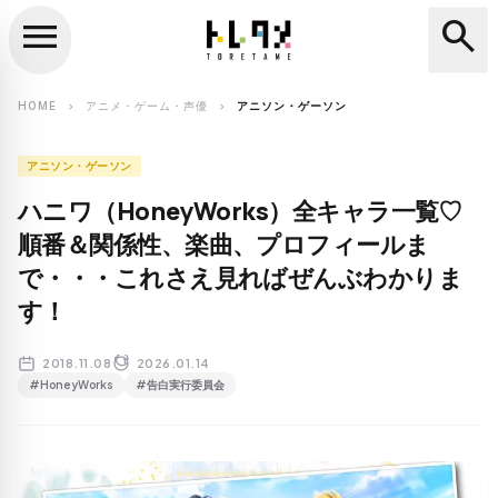
menu
search
close
search
HOME
アニメ・ゲーム・声優
アニソン・ゲーソン
chevron_right
chevron_right
アニソン・ゲーソン
ハニワ（HoneyWorks）全キャラ一覧♡
順番＆関係性、楽曲、プロフィールま
で・・・これさえ見ればぜんぶわかりま
す！
2018.11.08
2026.01.14
#HoneyWorks
#告白実行委員会