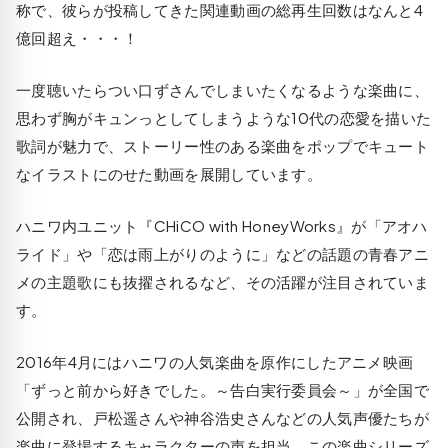
称で、彼らが投稿してきた関連動画の総再生回数はなんと4
億回超え・・・！
一度聴いたらつい口ずさんでしまいたくなるような楽曲に、
思わず胸がキュンっとしてしまうような10代の恋愛を描いた
歌詞が魅力で、ストーリー性のある楽曲をポップでキュート
なイラストにのせた動画を展開しています。
ハニワ内ユニット『CHiCO with HoneyWorks』が「アオハ
ライド」や「恋は雨上がりのように」などの話題の青春アニ
メの主題歌にも抜擢されるなど、その活躍が注目されていま
す。
2016年4月にはハニワの人気楽曲を原作にしたアニメ映画
「ずっと前から好きでした。～告白実行委員会～」が全国で
公開され、戸松遥さんや神谷浩史さんなどの人気声優たちが
楽曲に登場するキャラクターの声を担当。この楽曲シリーズ