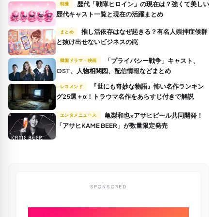
歴代「戦隊ヒロイン」の現在は？強くて美しい
特撮
歴代キャスト一覧と現在の活躍まとめ
推し活依存はなぜ起きる？有名人崇拝症候群
まとめ
と抜け出せないビジネスの罠
「プライバシー戦争」キャスト、
韓国ドラマ・映画
OST、人物相関図、配信情報などまとめ
『世にも奇妙な物語』怖い名作ランキン
レコメンド
グ25選＋α！トラウマ名作をあらすじ付きで解説
亀梨和也×アサヒビール共同開発！
エンタメニュース
「アサヒKAME BEER」が数量限定発売
SPONSORED