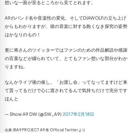
想いな一面が至るところから見てとれます。
A9のバンド名や音楽性の変化、そしてDIAWOLFの立ち上げ
からもわかりますが、彼の音楽に対する飽くなき探究の姿勢
はかなりのもの！
更に将さんのツイッターではファンのための作品解説や感謝
の言葉などが綴られていて、とてもファン想いな部分がわか
りますね。
なんかライブ後の催し、「お渡し会」ってなってますけど来
て貰ってるだけで心に渡されてるんで気持ちだけで充分です
ほんと
— Show A9 DW (@SW_A9)
2017年2月18日
出典:©A9 PROJECT A9 将 Official Twitter より