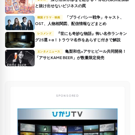
と抜け出せないビジネスの罠
「プライバシー戦争」キャスト、
韓国ドラマ・映画
OST、人物相関図、配信情報などまとめ
『世にも奇妙な物語』怖い名作ランキン
レコメンド
グ25選＋α！トラウマ名作をあらすじ付きで解説
亀梨和也×アサヒビール共同開発！
エンタメニュース
「アサヒKAME BEER」が数量限定発売
SPONSORED