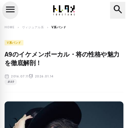
menu
search
close
search
HOME
ヴィジュアル系
V系バンド
chevron_right
chevron_right
V系バンド
A9のイケメンボーカル・将の性格や魅力
を徹底解剖！
2016.07.11
2026.01.14
#A9