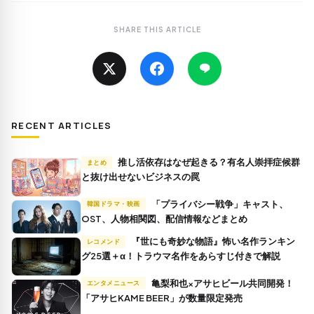
SHARE THIS ARTICLE
RECENT ARTICLES
推し活依存はなぜ起きる？有名人崇拝症候群
まとめ
と抜け出せないビジネスの罠
「プライバシー戦争」キャスト、
韓国ドラマ・映画
OST、人物相関図、配信情報などまとめ
『世にも奇妙な物語』怖い名作ランキン
レコメンド
グ25選＋α！トラウマ名作をあらすじ付きで解説
亀梨和也×アサヒビール共同開発！
エンタメニュース
「アサヒKAME BEER」が数量限定発売