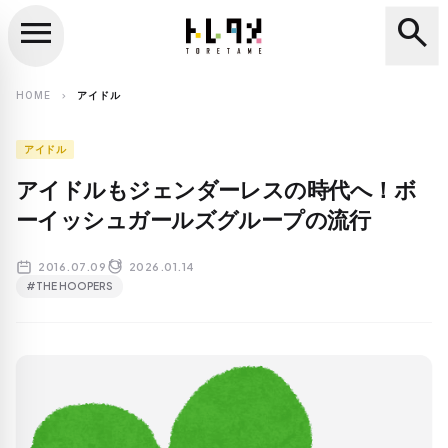
menu
search
close
search
HOME
アイドル
chevron_right
アイドル
アイドルもジェンダーレスの時代へ！ボ
ーイッシュガールズグループの流行
2016.07.09
2026.01.14
#THE HOOPERS