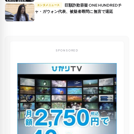
巨額詐欺容疑 ONE HUNDREDチ
エンタメニュース
ャ・ガウォン代表、被疑者尋問に 無言で退廷
SPONSORED