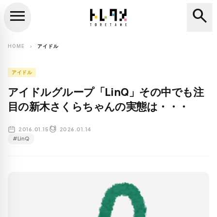
menu
search
close
search
HOME
アイドル
chevron_right
アイドル
アイドルグループ「LinQ」その中でも注
目の新木さくらちゃんの実態は・・・
2016.01.15
2026.01.14
#LinQ