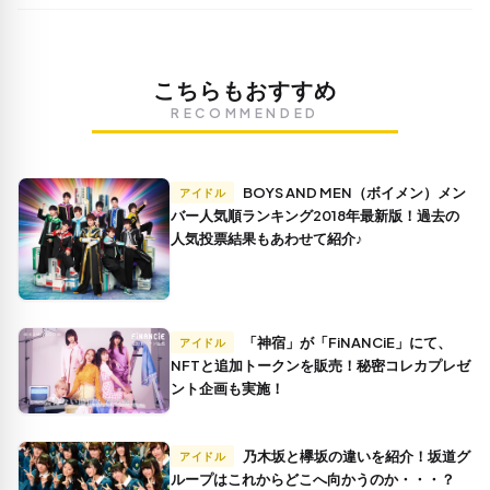
こちらもおすすめ
RECOMMENDED
BOYS AND MEN（ボイメン）メン
アイドル
バー人気順ランキング2018年最新版！過去の
人気投票結果もあわせて紹介♪
「神宿」が「FiNANCiE」にて、
アイドル
NFTと追加トークンを販売！秘密コレカプレゼ
ント企画も実施！
乃木坂と欅坂の違いを紹介！坂道グ
アイドル
ループはこれからどこへ向かうのか・・・？