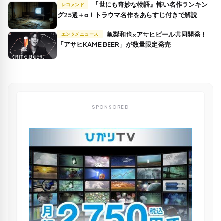
『世にも奇妙な物語』怖い名作ランキン
レコメンド
グ25選＋α！トラウマ名作をあらすじ付きで解説
亀梨和也×アサヒビール共同開発！
エンタメニュース
「アサヒKAME BEER」が数量限定発売
SPONSORED