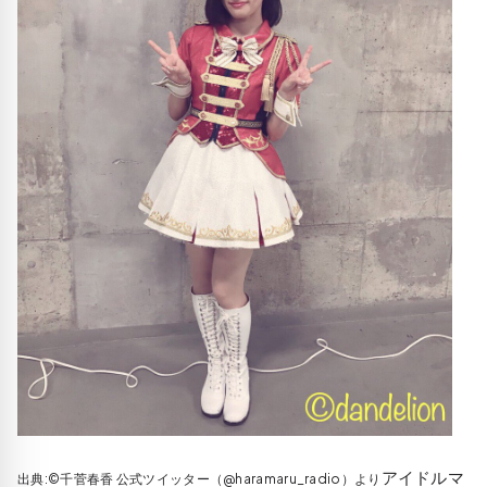
アイドルマ
出典:©千菅春香 公式ツイッター（@haramaru_radio）より