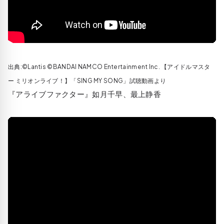
出典:©Lantis ©BANDAI NAMCO Entertainment Inc. 【アイドルマスタ
ー ミリオンライブ！】「SING MY SONG」試聴動画より
『アライブファクター』如月千早、最上静香