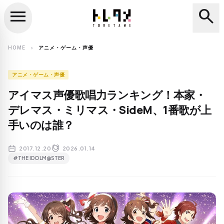
menu
search
close
search
HOME
アニメ・ゲーム・声優
chevron_right
アニメ・ゲーム・声優
アイマス声優歌唱力ランキング！本家・
デレマス・ミリマス・SideM、1番歌が上
手いのは誰？
2017.12.20
2026.01.14
#THE IDOLM@STER