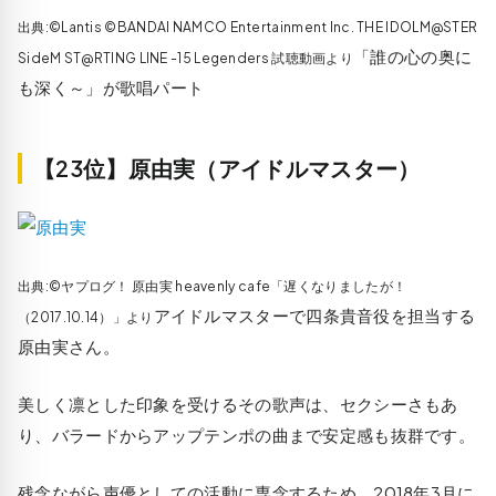
出典:©Lantis ©BANDAI NAMCO Entertainment Inc. THE IDOLM@STER
「誰の心の奥に
SideM ST@RTING LINE -15 Legenders 試聴動画より
も深く～」が歌唱パート
【23位】原由実（アイドルマスター）
出典:©ヤプログ！ 原由実 heavenly cafe「遅くなりましたが！
アイドルマスターで四条貴音役を担当する
（2017.10.14）」より
原由実さん。
美しく凛とした印象を受けるその歌声は、セクシーさもあ
り、バラードからアップテンポの曲まで安定感も抜群です。
残念ながら声優としての活動に専念するため、2018年3月に