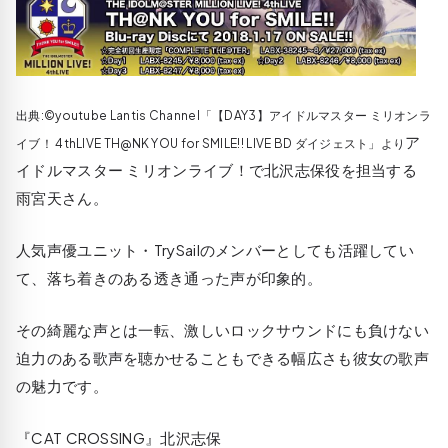
出典:©youtube Lantis Channel「【DAY3】アイドルマスター ミリオンラ
ア
イブ！ 4thLIVE TH@NK YOU for SMILE!! LIVE BD ダイジェスト」より
イドルマスター ミリオンライブ！で北沢志保役を担当する
雨宮天さん。
人気声優ユニット・TrySailのメンバーとしても活躍してい
て、落ち着きのある透き通った声が印象的。
その綺麗な声とは一転、激しいロックサウンドにも負けない
迫力のある歌声を聴かせることもできる幅広さも彼女の歌声
の魅力です。
『CAT CROSSING』北沢志保