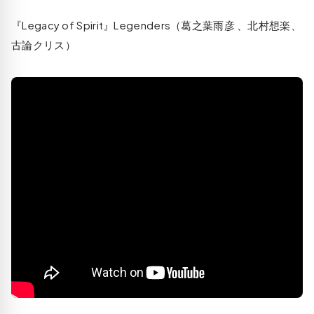
『Legacy of Spirit』Legenders（葛之葉雨彦 、北村想楽、
古論クリス）