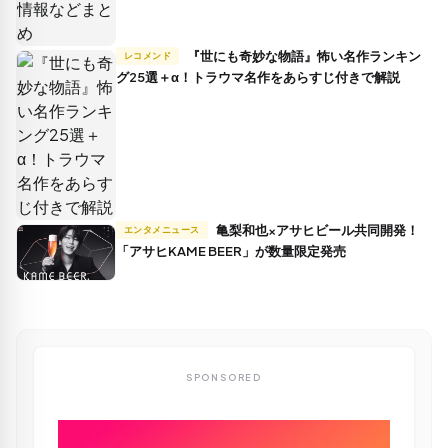
『世にも奇妙な物語』怖い名作ランキン
レコメンド
グ25選＋α！トラウマ名作をあらすじ付きで解説
亀梨和也×アサヒビール共同開発！
エンタメニュース
「アサヒKAME BEER」が数量限定発売
SPONSORED