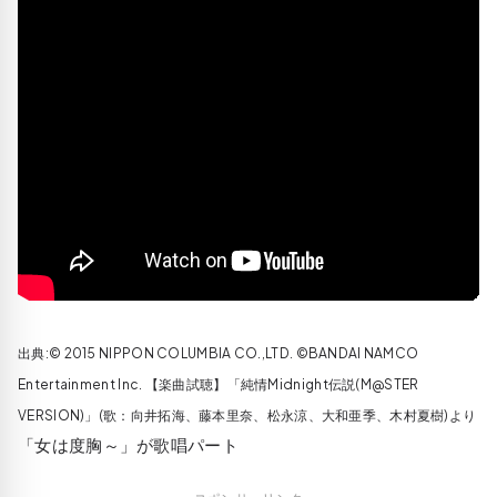
出典:© 2015 NIPPON COLUMBIA CO.,LTD. ©BANDAI NAMCO
Entertainment Inc. 【楽曲試聴】「純情Midnight伝説(M@STER
VERSION)」(歌：向井拓海、藤本里奈、松永涼、大和亜季、木村夏樹)より
「女は度胸～」が歌唱パート