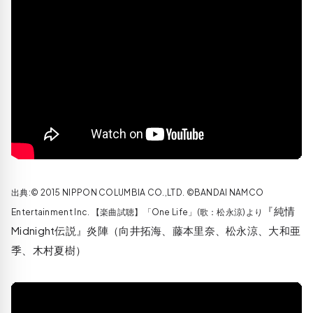
出典:© 2015 NIPPON COLUMBIA CO.,LTD. ©BANDAI NAMCO
『純情
Entertainment Inc. 【楽曲試聴】「One Life」(歌：松永涼)より
Midnight伝説』炎陣（向井拓海、藤本里奈、松永涼、大和亜
季、木村夏樹）