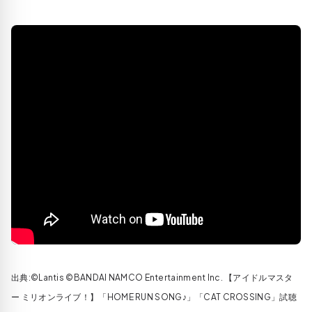
出典:©Lantis ©BANDAI NAMCO Entertainment Inc. 【アイドルマスタ
ー ミリオンライブ！】「HOME RUN SONG♪」「CAT CROSSING」試聴