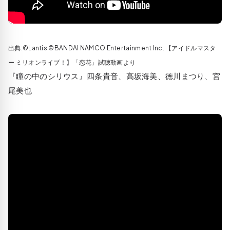
出典:©Lantis ©BANDAI NAMCO Entertainment Inc. 【アイドルマスタ
ー ミリオンライブ！】「恋花」試聴動画より
『瞳の中のシリウス』四条貴音、高坂海美、徳川まつり、宮
尾美也