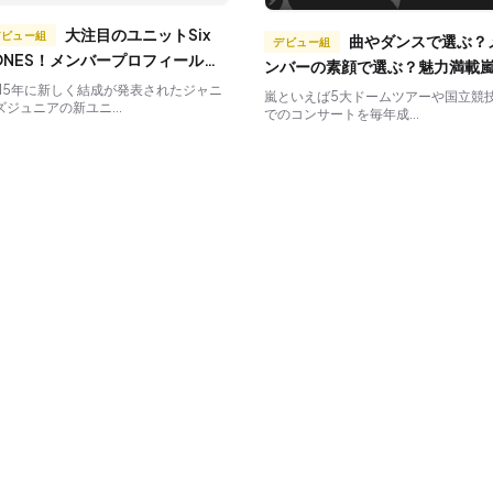
大注目のユニットSix
デビュー組
曲やダンスで選ぶ？メ
デビュー組
ONES！メンバープロフィールと
ンバーの素顔で選ぶ？魅力満載
い絆のエピソード集
コンサートDVD
015年に新しく結成が発表されたジャニ
嵐といえば5大ドームツアーや国立競
ズジュニアの新ユニ...
でのコンサートを毎年成...