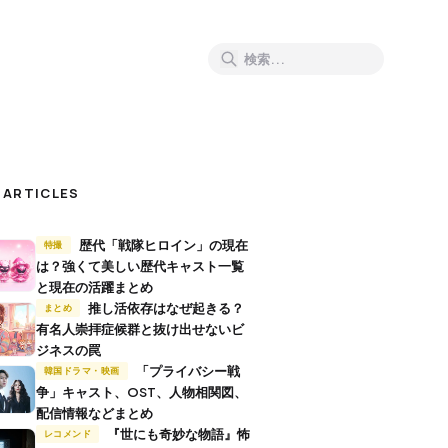
 ARTICLES
歴代「戦隊ヒロイン」の現在
特撮
は？強くて美しい歴代キャスト一覧
と現在の活躍まとめ
推し活依存はなぜ起きる？
まとめ
有名人崇拝症候群と抜け出せないビ
ジネスの罠
「プライバシー戦
韓国ドラマ・映画
争」キャスト、OST、人物相関図、
配信情報などまとめ
『世にも奇妙な物語』怖
レコメンド