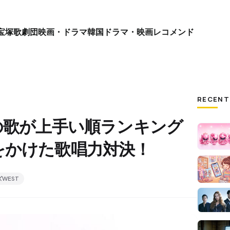
宝塚歌劇団
映画・ドラマ
韓国ドラマ・映画
レコメンド
RECENT
の歌が上手い順ランキング
をかけた歌唱力対決！
WEST