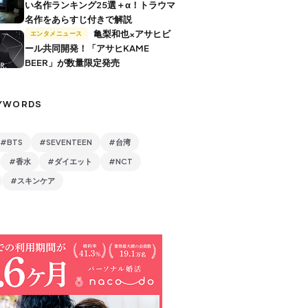
い名作ランキング25選＋α！トラウマ
名作をあらすじ付きで解説
亀梨和也×アサヒビ
エンタメニュース
ール共同開発！「アサヒKAME
BEER」が数量限定発売
YWORDS
#BTS
#SEVENTEEN
#台湾
#香水
#ダイエット
#NCT
#スキンケア