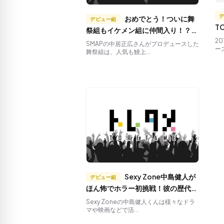
おめでとう！ついに舞
デビュー組
T
祭組もイケメン組に仲間入り！？ア
熱
ルバム発売しちゃいます。
2
SMAPの中居正広さんがプロデュースした
ー
舞祭組は、人気も鰻上...
Sexy Zone中島健人が
デビュー組
ほん怖でホラー初挑戦！彼の歴代ド
ラマをご紹介！
Sexy Zoneの中島健人くんは様々なドラ
マや映画などで活...