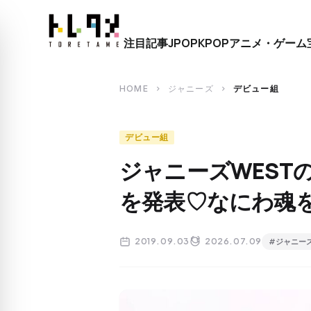
close
注目記事
JPOP
KPOP
アニメ・ゲーム
search
HOME
ジャニーズ
デビュー組
chevron_right
chevron_right
デビュー組
ジャニーズWEST
を発表♡なにわ魂
2019.09.03
2026.07.09
#ジャニーズ