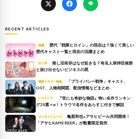
RECENT ARTICLES
歴代「戦隊ヒロイン」の現在は？強くて美しい
特撮
歴代キャスト一覧と現在の活躍まとめ
推し活依存はなぜ起きる？有名人崇拝症候群
まとめ
と抜け出せないビジネスの罠
「プライバシー戦争」キャスト、
韓国ドラマ・映画
OST、人物相関図、配信情報などまとめ
『世にも奇妙な物語』怖い名作ランキン
レコメンド
グ25選＋α！トラウマ名作をあらすじ付きで解説
亀梨和也×アサヒビール共同開発！
エンタメニュース
「アサヒKAME BEER」が数量限定発売