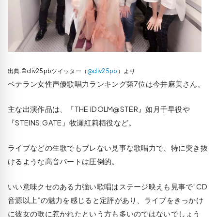
出典:©div25pbツイッター（
@div25pb
）より
ベテラン女性声優歌唱力ランキング第7位は今井麻美さん。
主な出演作品は、『THE IDOLM@STER』如月千早役や
『STEINS;GATE』牧瀬紅莉栖役など。
ライブなどの生歌でもブレない見事な歌唱力で、特に突き抜
けるような高音パートは圧倒的。
いい意味クセのある力強い歌唱はステージ映えも見事で”CD
音源以上”の魅力を感じると定評があり、ライブをきっかけ
に彼女の歌に惹かれたという方も多いのではないでしょう