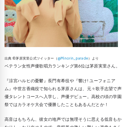
出典:©茅原実里公式ツイッター（
@Minorin_parade
）より
ベテラン女性声優歌唱力ランキング第6位は茅原実里さん。
『涼宮ハルヒの憂鬱』長門有希役や『響け! ユーフォニア
ム』中世古香織役で知られる茅原さんは、元々歌手志望で声
優タレントコースへ入学し、声優デビュー。高校の頃の学園
祭ではカラオケ大会で優勝したこともあるんだとか！
高音はもちろん、彼女の地声では無理そうに思える低音もか
なりしっかり出せるので、音程差の激しい難しい楽曲もさら