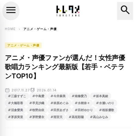
menu
search
close
search
HOME
アニメ・ゲーム・声優
chevron_right
アニメ・ゲーム・声優
アニメ・声優ファンが選んだ！女性声優
歌唱力ランキング最新版【若手・ベテラ
ンTOP10】
2017.11.27
2026.01.14
#三森すずこ
#中島愛
#今井麻美
#南條愛乃
#坂本真綾
#大橋彩香
#早見沙織
#林原めぐみ
#水樹奈々
#水瀬いのり
#沼倉愛美
#牧野由依
#田所あずさ
#田村ゆかり
#相坂優歌
#茅原実里
#茅野愛衣
#雨宮天
#高垣彩陽
#高山みなみ