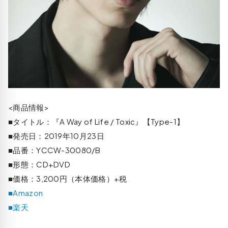
<商品情報>
■タイトル：『A Way of Life / Toxic』【Type-1】
■発売日：2019年10月23日
■品番：YCCW-30080/B
■形態：CD+DVD
■価格：3,200円（本体価格）+税
■Amazon
■楽天