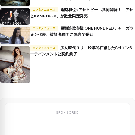
亀梨和也×アサヒビール共同開発！「アサ
エンタメニュース
ヒKAME BEER」が数量限定発売
巨額詐欺容疑 ONE HUNDREDチャ・ガウ
エンタメニュース
ォン代表、被疑者尋問に 無言で退廷
少女時代ユリ、19年間在籍したSMエンタ
エンタメニュース
ーテインメントと契約終了
SPONSORED