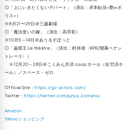
◎「上にいきたくないデパート」（演出：岸本鮎佳<艶∞ポ
リス>）
※8月21〜29日＠三越劇場
◎「魔法使いの嫁」（演出：高羽彩）
※10月5～14日＠あうるすぽっと
◎「巌窟王 Le théâtre」（演出：村井雄〈KPR/開幕ペナン
トレース〉）
※12月20～28日＠こくみん共済 coop ホール（全労済ホ
ール）／スペース・ゼロ
Official Site：
https://gv-actors.com/
Twitter：
https://twitter.com/junya_komatsu
Amazon
Yahooショッピング