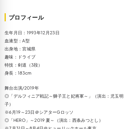
プロフィール
生年月日：1993年12月23日
血液型：A型
出身地：宮城県
趣味：ドライブ
特技：剣道（3段）
身長：183cm
舞台出演/2019年
◎「デルフィニア戦記～獅子王と妃将軍～」（演出：児玉明
子）
※6月19～23日＠シアターGロッソ
◎「HERO」～2019 夏～（演出：西条みつとし）
※7月31日～8月4日＠ヒューリックホール東京