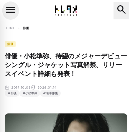
menu
search
close
search
HOME
俳優
chevron_right
俳優
俳優・小松準弥、待望のメジャーデビュー
シングル・ジャケット写真解禁、リリー
スイベント詳細も発表！
2019.10.08
2026.01.14
#俳優
#小松準弥
#若手俳優