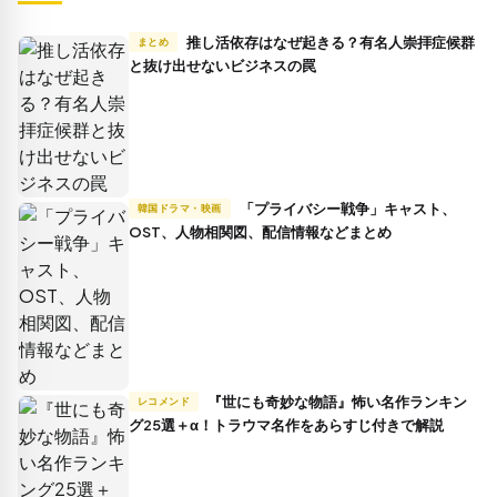
推し活依存はなぜ起きる？有名人崇拝症候群
まとめ
と抜け出せないビジネスの罠
「プライバシー戦争」キャスト、
韓国ドラマ・映画
OST、人物相関図、配信情報などまとめ
『世にも奇妙な物語』怖い名作ランキン
レコメンド
グ25選＋α！トラウマ名作をあらすじ付きで解説