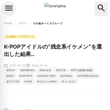
menu
search
close
search
HOME
KPOP
その他ボーイズグループ
chevron_right
chevron_right
その他ボーイズグループ
K-POPアイドルの”残念系イケメン”を選
出した結果…
2017.03.29
2026.01.14
#B1A4
#BIGBANG
#Block B
#BTOB
#BTS(防弾少年団)
#EXO
#INFINITE
#SEVEN TEEN
#SHINee
#SUPERJUNIOR
#VICTON
#VIXX
#クナクン(KNK)
#ペンタゴン