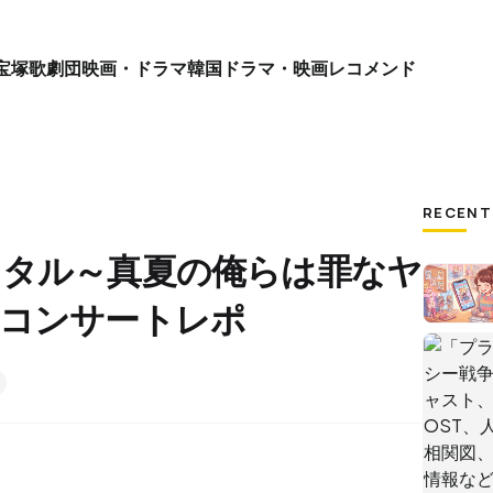
宝塚歌劇団
映画・ドラマ
韓国ドラマ・映画
レコメンド
RECENT
イタル～真夏の俺らは罪なヤ
&コンサートレポ