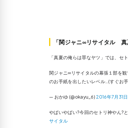
「関ジャニ∞リサイタル 真
「真夏の俺らは罪なヤツ」では、セ
関ジャニ∞リサイタルの幕張１部を観
のお手紙を出したいレベル…(すぐお
— おかゆ (@okayu_6)
2016年7月31日
やばいやばい?今回のセトリ神やん?
サイタル