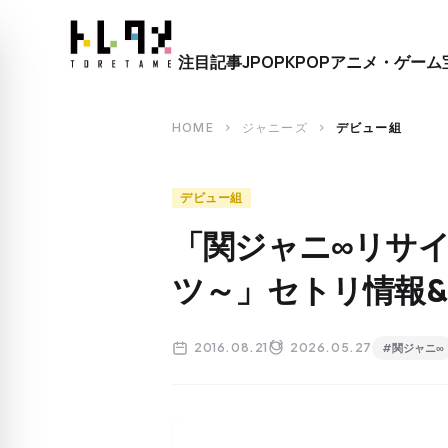
close
注目記事
JPOP
KPOP
アニメ・ゲーム
search
HOME
ジャニーズ
デビュー組
chevron_right
chevron_right
デビュー組
「関ジャニ∞リサ
ツ～」セトリ情報
2016.08.21
2026.05.27
#関ジャニ∞