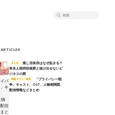
 ARTICLES
推し活依存はなぜ起きる？
まとめ
有名人崇拝症候群と抜け出せないビ
ジネスの罠
「プライバシー戦
韓国ドラマ・映画
争」キャスト、OST、人物相関図、
配信情報などまとめ