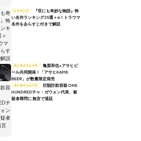
『世にも奇妙な物語』怖
レコメンド
い名作ランキング25選＋α！トラウマ
名作をあらすじ付きで解説
亀梨和也×アサヒビ
エンタメニュース
ール共同開発！「アサヒKAME
BEER」が数量限定発売
巨額詐欺容疑 ONE
エンタメニュース
HUNDREDチャ・ガウォン代表、被
疑者尋問に 無言で退廷