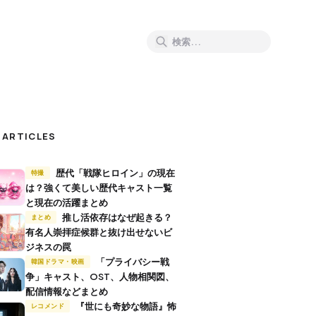
 ARTICLES
歴代「戦隊ヒロイン」の現在
特撮
は？強くて美しい歴代キャスト一覧
と現在の活躍まとめ
推し活依存はなぜ起きる？
まとめ
有名人崇拝症候群と抜け出せないビ
ジネスの罠
「プライバシー戦
韓国ドラマ・映画
争」キャスト、OST、人物相関図、
配信情報などまとめ
『世にも奇妙な物語』怖
レコメンド