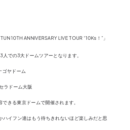
10TH ANNIVERSARY LIVE TOUR “10Ks！”」
3人での3大ドームツアーとなります。
るナゴヤドーム
る京セラドーム大阪
0人収容できる東京ドームで開催されます。
かハイフン達はもう待ちきれないほど楽しみだと思