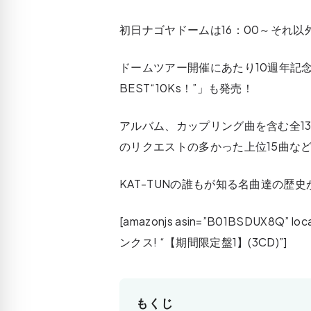
初日ナゴヤドームは16：00～それ以
ドームツアー開催にあたり10週年記念アルバ
BEST“10Ks！”」も発売！
アルバム、カップリング曲を含む全1
のリクエストの多かった上位15曲な
KAT-TUNの誰もが知る名曲達の歴
[amazonjs asin=”B01BSDUX8Q” loc
ンクス! “【期間限定盤1】(3CD)”]
もくじ