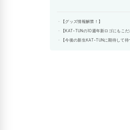
【グッズ情報解禁！】
【KAT-TUNの10週年新ロゴにもこ
【今後の新生KAT-TUNに期待して