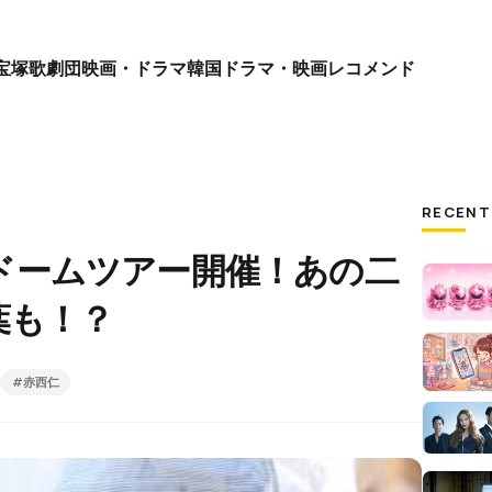
宝塚歌劇団
映画・ドラマ
韓国ドラマ・映画
レコメンド
RECENT
年！ドームツアー開催！あの二
葉も！？
#赤西仁