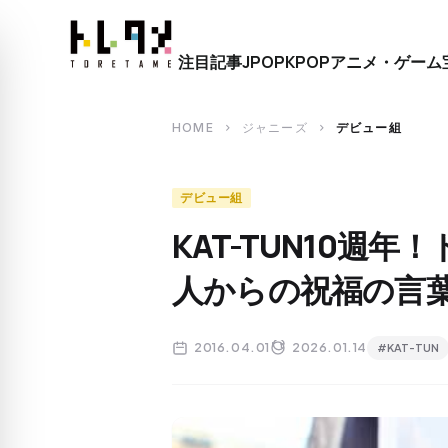
close
注目記事
JPOP
KPOP
アニメ・ゲーム
search
HOME
ジャニーズ
デビュー組
chevron_right
chevron_right
デビュー組
KAT-TUN10週
人からの祝福の言
2016.04.01
2026.01.14
#KAT-TUN