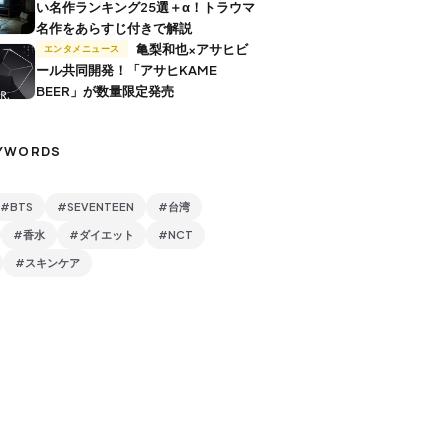
い名作ランキング25選＋α！トラウマ
名作をあらすじ付きで解説
亀梨和也×アサヒビ
エンタメニュース
ール共同開発！「アサヒKAME
BEER」が数量限定発売
YWORDS
#BTS
#SEVENTEEN
#台湾
#香水
#ダイエット
#NCT
#スキンケア