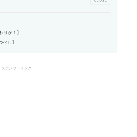
CLOSE
だわりが！】
待つべし】
スポンサーリンク