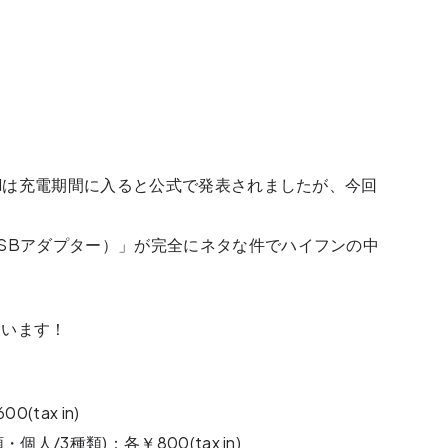
UNは充電期間に入ると公式で発表されましたが、今回
SBアダプター）」が完全にネタな件でハイフンの中
ています！
tax in)
人/3種類)：各￥800(tax in)