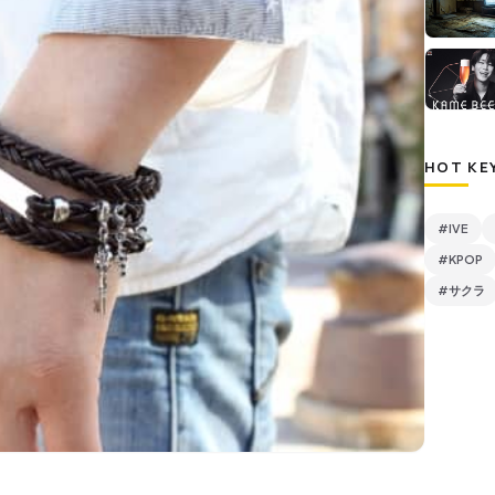
HOT KE
#IVE
#KPOP
#サクラ