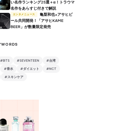
い名作ランキング25選＋α！トラウマ
名作をあらすじ付きで解説
亀梨和也×アサヒビ
エンタメニュース
ール共同開発！「アサヒKAME
BEER」が数量限定発売
YWORDS
#BTS
#SEVENTEEN
#台湾
#香水
#ダイエット
#NCT
#スキンケア