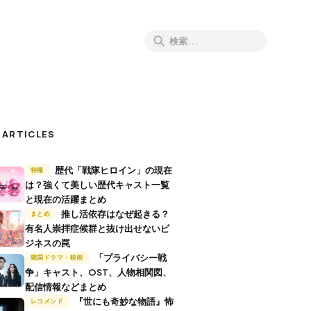
 ARTICLES
歴代「戦隊ヒロイン」の現在
特撮
は？強くて美しい歴代キャスト一覧
と現在の活躍まとめ
推し活依存はなぜ起きる？
まとめ
有名人崇拝症候群と抜け出せないビ
ジネスの罠
「プライバシー戦
韓国ドラマ・映画
争」キャスト、OST、人物相関図、
配信情報などまとめ
『世にも奇妙な物語』怖
レコメンド