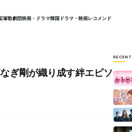
宝塚歌劇団
映画・ドラマ
韓国ドラマ・映画
レコメンド
RECENT
草なぎ剛が織り成す絆エピソ