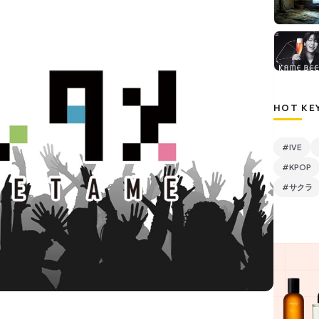
HOT KE
#IVE
#KPOP
#サクラ