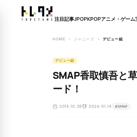
close
注目記事
JPOP
KPOP
アニメ・ゲーム
search
HOME
ジャニーズ
デビュー組
chevron_right
chevron_right
デビュー組
SMAP香取慎吾と
ード！
2015.10.28
2026.01.14
#SMAP