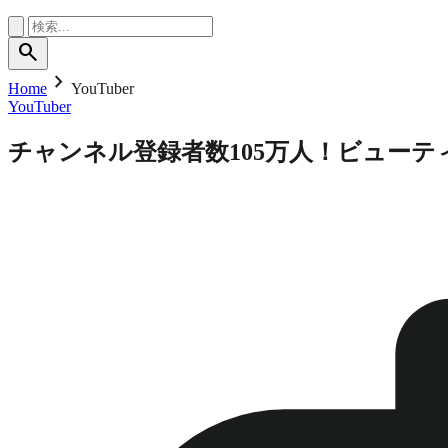
search
chevron_right
Home
YouTuber
YouTuber
チャンネル登録者数105万人！ビューティ