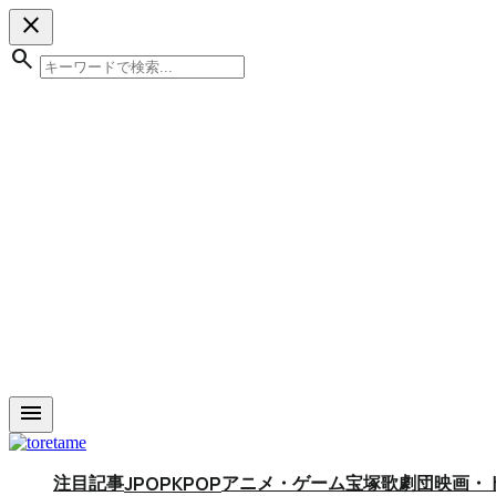
close
search
menu
注目記事
アニメ・ゲーム
宝塚歌劇団
映画・
JPOP
KPOP