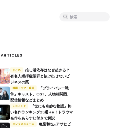
 ARTICLES
推し活依存はなぜ起きる？
まとめ
有名人崇拝症候群と抜け出せないビ
ジネスの罠
「プライバシー戦
韓国ドラマ・映画
争」キャスト、OST、人物相関図、
配信情報などまとめ
『世にも奇妙な物語』怖
レコメンド
い名作ランキング25選＋α！トラウマ
名作をあらすじ付きで解説
亀梨和也×アサヒビ
エンタメニュース