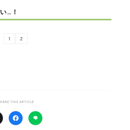
い…！
1
2
HARE THIS ARTICLE