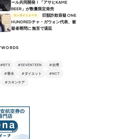
ール共同開発！「アサヒKAME
BEER」が数量限定発売
巨額詐欺容疑 ONE
エンタメニュース
HUNDREDチャ・ガウォン代表、被
疑者尋問に 無言で退廷
YWORDS
#BTS
#SEVENTEEN
#台湾
#香水
#ダイエット
#NCT
#スキンケア