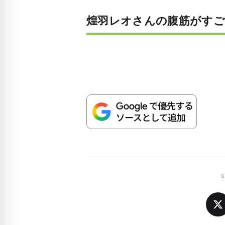
煌羽レオさんの腹筋がすご
S