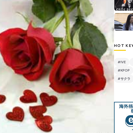
HOT KE
#IVE
#KPOP
#サクラ