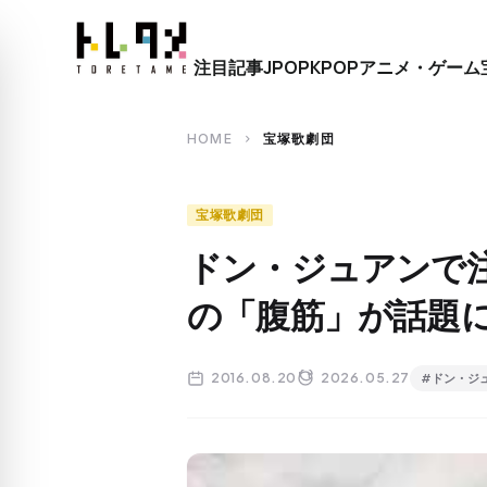
close
注目記事
JPOP
KPOP
アニメ・ゲーム
search
HOME
宝塚歌劇団
chevron_right
宝塚歌劇団
ドン・ジュアンで
の「腹筋」が話題
2016.08.20
2026.05.27
#ドン・ジ