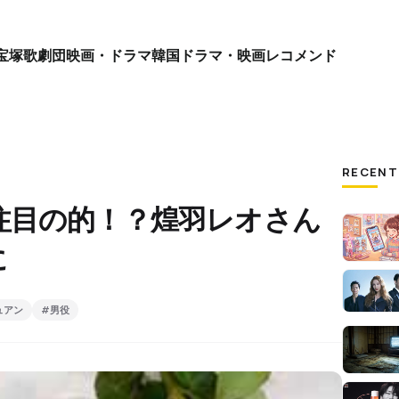
宝塚歌劇団
映画・ドラマ
韓国ドラマ・映画
レコメンド
RECENT
注目の的！？煌羽レオさん
に
ュアン
#男役