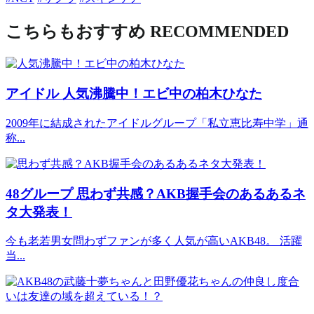
こちらもおすすめ
RECOMMENDED
アイドル
人気沸騰中！エビ中の柏木ひなた
2009年に結成されたアイドルグループ「私立恵比寿中学」通
称...
48グループ
思わず共感？AKB握手会のあるあるネ
タ大発表！
今も老若男女問わずファンが多く人気が高いAKB48。 活躍
当...