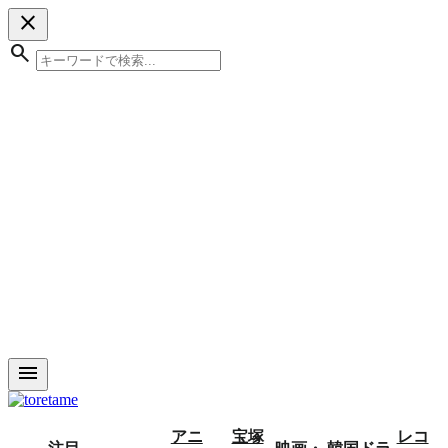
close
search
menu
アニ
宝塚
レコ
注目
映画・
韓国ドラ