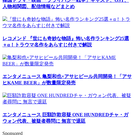
韓国ドラマ・映画
「プライバシー戦争」キャスト、OST、
人物相関図、配信情報などまとめ
レコメンド
『世にも奇妙な物語』怖い名作ランキング25選
＋α！トラウマ名作をあらすじ付きで解説
エンタメニュース
亀梨和也×アサヒビール共同開発！「アサ
ヒKAME BEER」が数量限定発売
エンタメニュース
巨額詐欺容疑 ONE HUNDREDチャ・ガ
ウォン代表、被疑者尋問に 無言で退廷
Sponsored