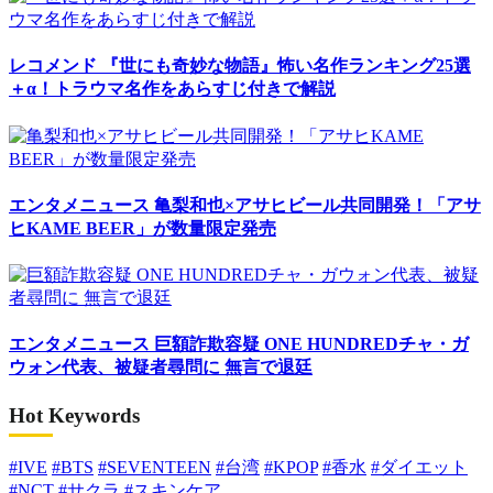
レコメンド
『世にも奇妙な物語』怖い名作ランキング25選
＋α！トラウマ名作をあらすじ付きで解説
エンタメニュース
亀梨和也×アサヒビール共同開発！「アサ
ヒKAME BEER」が数量限定発売
エンタメニュース
巨額詐欺容疑 ONE HUNDREDチャ・ガ
ウォン代表、被疑者尋問に 無言で退廷
Hot Keywords
#IVE
#BTS
#SEVENTEEN
#台湾
#KPOP
#香水
#ダイエット
#NCT
#サクラ
#スキンケア