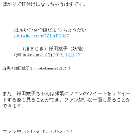
ばかりで釘付けになっちゃうはずです。
はぁい(´･ω･`)鎌だよ ♡ちょうだい
pic.twitter.com/DZLhT1bkI7
— （凄まじき）鎌田紘子（妖怪)
(@hirokokamata12)
2015, 12月 17
出典:©鎌田紘子(@hirokokamata12) より
また、鎌田紘子ちゃんは頻繁にファンのツイートをリツイー
トする姿も見ることができ、ファン想いな一面も見ることが
できます。
ファン想いといえばもうひとつ！