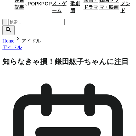
メ・ゲ
歌劇
メン
JPOP
KPOP
記事
ドラマ
マ・映画
ーム
団
ド
search
chevron_right
Home
アイドル
アイドル
知らなきゃ損！鎌田紘子ちゃんに注目