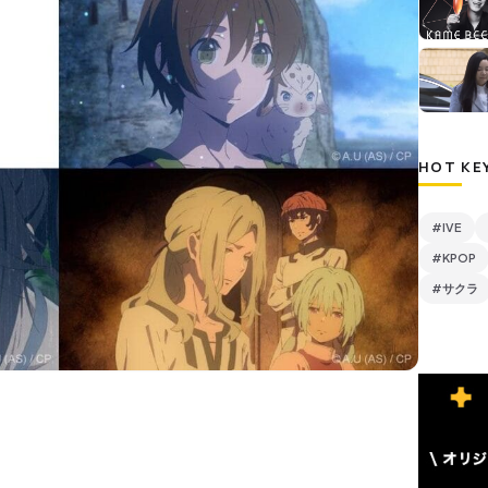
HOT KE
#IVE
#KPOP
#サクラ