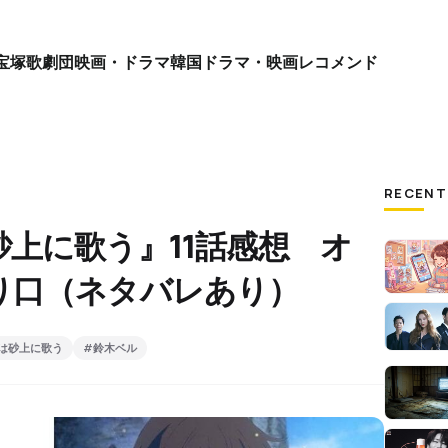
宝塚歌劇団
映画・ドラマ
韓国ドラマ・映画
レコメンド
RECENT
上に歌う』11話感想 オ
り口（ネタバレあり）
は砂上に歌う
#鈴木ベル