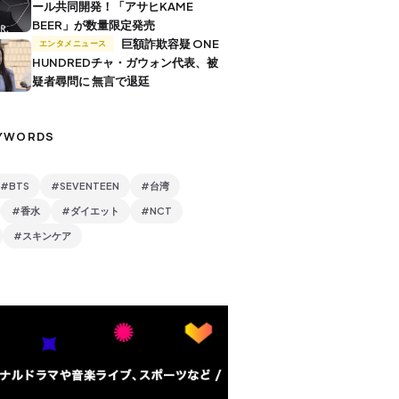
ール共同開発！「アサヒKAME
BEER」が数量限定発売
巨額詐欺容疑 ONE
エンタメニュース
HUNDREDチャ・ガウォン代表、被
疑者尋問に 無言で退廷
YWORDS
#BTS
#SEVENTEEN
#台湾
#香水
#ダイエット
#NCT
#スキンケア