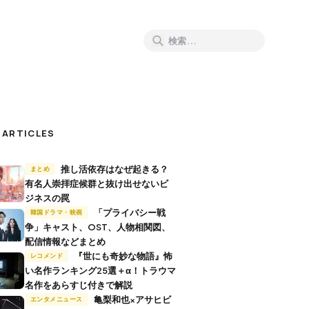
 ARTICLES
推し活依存はなぜ起きる？
まとめ
有名人崇拝症候群と抜け出せないビ
ジネスの罠
「プライバシー戦
韓国ドラマ・映画
争」キャスト、OST、人物相関図、
配信情報などまとめ
『世にも奇妙な物語』怖
レコメンド
い名作ランキング25選＋α！トラウマ
名作をあらすじ付きで解説
亀梨和也×アサヒビ
エンタメニュース