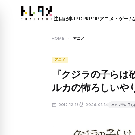
close
注目記事
JPOP
KPOP
アニメ・ゲーム
search
HOME
アニメ
chevron_right
アニメ
『クジラの子らは砂
ルカの怖ろしいや
2017.12.18
2026.01.14
#クジラの子ら