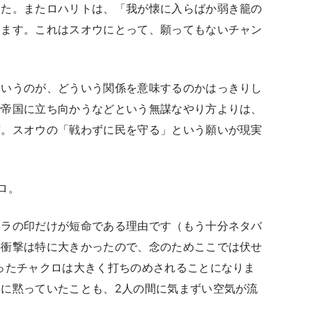
した。またロハリトは、「我が懐に入らばか弱き籠の
います。これはスオウにとって、願ってもないチャン
というのが、どういう関係を意味するのかはっきりし
で帝国に立ち向かうなどという無謀なやり方よりは、
ず。スオウの「戦わずに民を守る」という願いが現実
ロ。
ジラの印だけが短命である理由です（もう十分ネタバ
の衝撃は特に大きかったので、念のためここでは伏せ
ったチャクロは大きく打ちのめされることになりま
に黙っていたことも、2人の間に気まずい空気が流