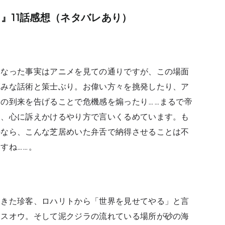
』11話感想（ネタバレあり）
になった事実はアニメを見ての通りですが、この場面
巧みな話術と策士ぶり。お偉い方々を挑発したり、ア
の到来を告げることで危機感を煽ったり……まるで帝
な、心に訴えかけるやり方で言いくるめています。も
のなら、こんな芝居めいた弁舌で納得させることは不
すね……。
てきた珍客、ロハリトから「世界を見せてやる」と言
るスオウ。そして泥クジラの流れている場所が砂の海