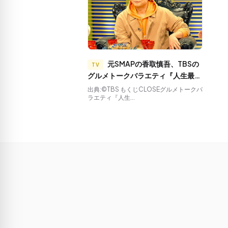
元SMAPの香取慎吾、TBSの
TV
グルメトークバラエティ『人生最高
レストラン』(4月27日土曜23:30
出典:©TBS もくじCLOSEグルメトークバ
ラエティ『人生...
～放送)にゲスト出演が決定！