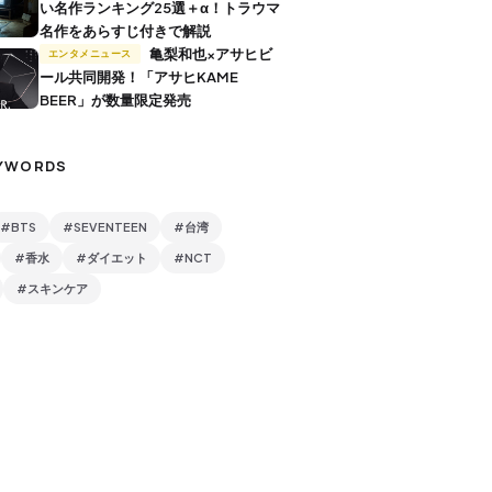
い名作ランキング25選＋α！トラウマ
名作をあらすじ付きで解説
亀梨和也×アサヒビ
エンタメニュース
ール共同開発！「アサヒKAME
BEER」が数量限定発売
YWORDS
#BTS
#SEVENTEEN
#台湾
#香水
#ダイエット
#NCT
#スキンケア