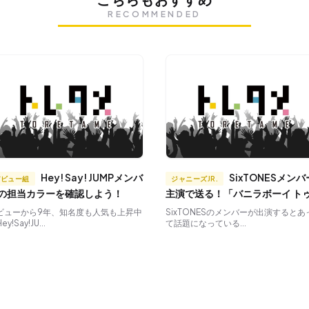
RECOMMENDED
Hey! Say! JUMPメンバ
SixTONESメンバー
デビュー組
ジャニーズJR.
の担当カラーを確認しよう！
主演で送る！「バニラボーイ ト
ロー・イズ・アナザー・デイ」
ビューから9年、知名度も人気も上昇中
SixTONESのメンバーが出演するとあ
y!Say!JU...
て話題になっている...