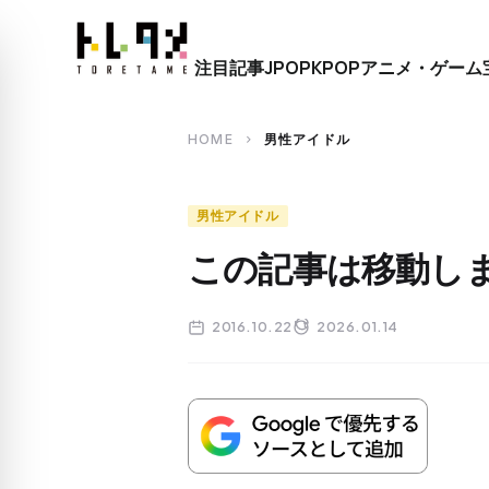
close
注目記事
JPOP
KPOP
アニメ・ゲーム
search
HOME
男性アイドル
chevron_right
男性アイドル
この記事は移動し
2016.10.22
2026.01.14