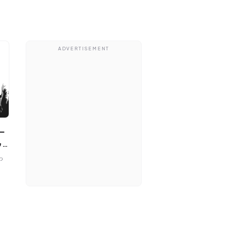
ADVERTISEMENT
ゥモ
っ