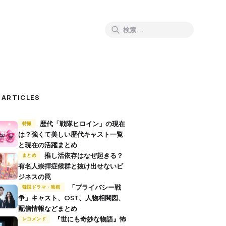
 ARTICLES
歴代「戦隊ヒロイン」の現在
特撮
は？強くて美しい歴代キャスト一覧
と現在の活躍まとめ
推し活依存はなぜ起きる？
まとめ
有名人崇拝症候群と抜け出せないビ
ジネスの罠
「プライバシー戦
韓国ドラマ・映画
争」キャスト、OST、人物相関図、
配信情報などまとめ
『世にも奇妙な物語』怖
レコメンド