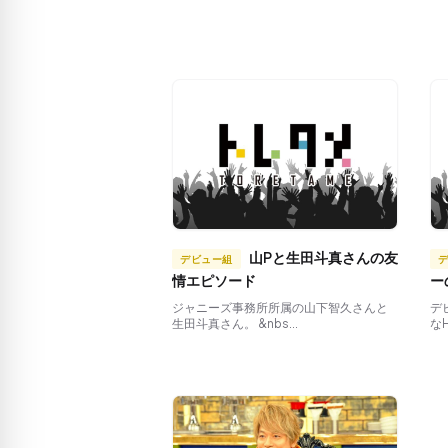
山Pと生田斗真さんの友
デビュー組
情エピソード
ー
ジャニーズ事務所所属の山下智久さんと
デ
生田斗真さん。 &nbs...
なHe