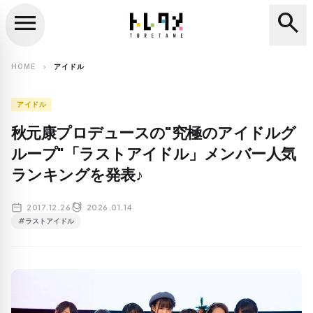
menu
search
close
search
HOME
アイドル
chevron_right
アイドル
秋元康プロデュースの"究極のアイドルグ
ループ"「ラストアイドル」メンバー人気
ランキングを発表♪
2017.12.26
2026.01.14
#ラストアイドル