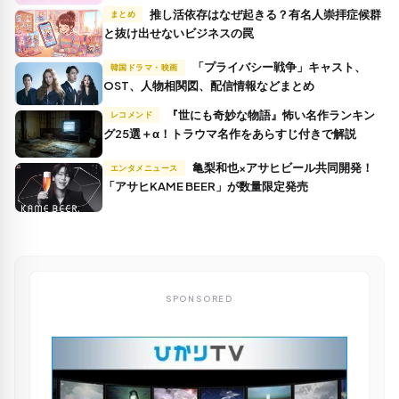
推し活依存はなぜ起きる？有名人崇拝症候群
まとめ
と抜け出せないビジネスの罠
「プライバシー戦争」キャスト、
韓国ドラマ・映画
OST、人物相関図、配信情報などまとめ
『世にも奇妙な物語』怖い名作ランキン
レコメンド
グ25選＋α！トラウマ名作をあらすじ付きで解説
亀梨和也×アサヒビール共同開発！
エンタメニュース
「アサヒKAME BEER」が数量限定発売
SPONSORED