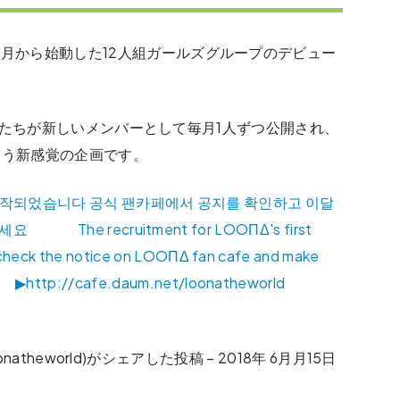
年9月から始動した12人組ガールズグループのデビュー
所属する少女たちが新しいメンバーとして毎月1人ずつ公開され、
いう新感覚の企画です。
시작되었습니다 공식 팬카페에서 공지를 확인하고 이달
⠀ The recruitment for LOOΠΔ's first
se check the notice on LOOΠΔ fan cafe and make
⠀⠀⠀⠀ ▶http://cafe.daum.net/loonatheworld ⠀⠀⠀⠀
onatheworld)がシェアした投稿 –
2018年 6月月15日