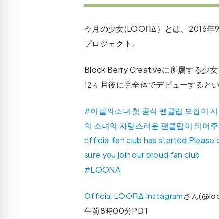
今月の少女(LOOΠΔ）とは、2016
プロジェクト。
Block Berry Creativeに
12ヶ月後に完全体でデビューすると
#이달의소녀 첫 공식 팬클럽 모집이 
의 소녀의 자랑스러운 팬클럽이 되어주세요 ⠀⠀⠀
official fan club has started Plea
sure you join our proud fan club 
#LOONA
Official LOOΠΔ Instagram
さん(@lo
午前8時00分PDT