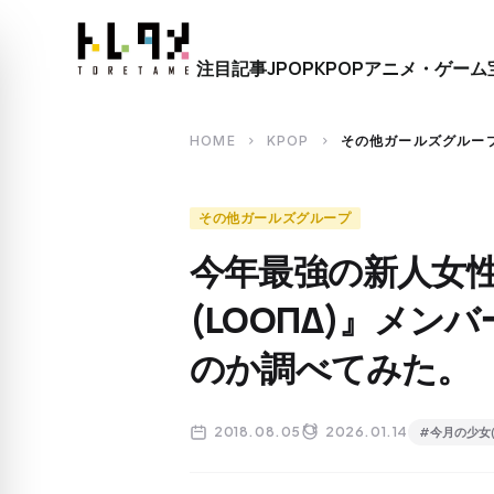
close
注目記事
JPOP
KPOP
アニメ・ゲーム
search
HOME
KPOP
その他ガールズグルー
chevron_right
chevron_right
その他ガールズグループ
今年最強の新人女
(LOOΠΔ)』メ
のか調べてみた。
2018.08.05
2026.01.14
#今月の少女(