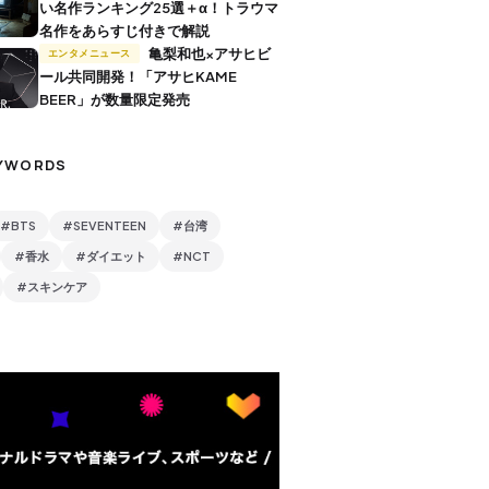
い名作ランキング25選＋α！トラウマ
名作をあらすじ付きで解説
亀梨和也×アサヒビ
エンタメニュース
ール共同開発！「アサヒKAME
BEER」が数量限定発売
YWORDS
#BTS
#SEVENTEEN
#台湾
#香水
#ダイエット
#NCT
#スキンケア