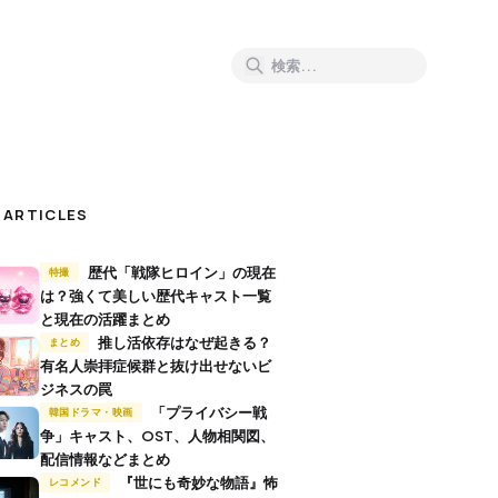
 ARTICLES
歴代「戦隊ヒロイン」の現在
特撮
は？強くて美しい歴代キャスト一覧
と現在の活躍まとめ
推し活依存はなぜ起きる？
まとめ
有名人崇拝症候群と抜け出せないビ
ジネスの罠
「プライバシー戦
韓国ドラマ・映画
争」キャスト、OST、人物相関図、
配信情報などまとめ
『世にも奇妙な物語』怖
レコメンド