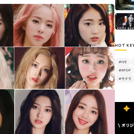
HOT KE
#IVE
#KPOP
#サクラ