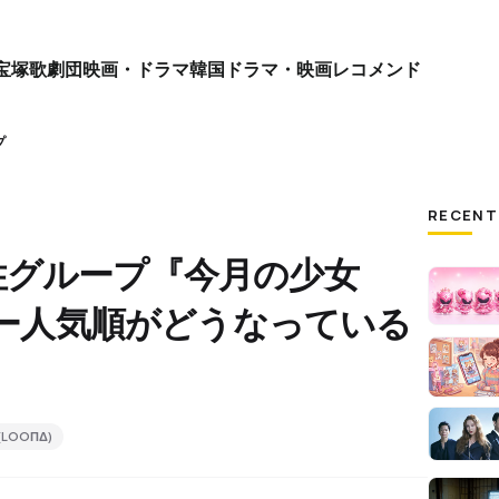
宝塚歌劇団
映画・ドラマ
韓国ドラマ・映画
レコメンド
プ
RECENT
性グループ『今月の少女
ンバー人気順がどうなっている
LOOΠΔ)