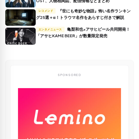
OST、人物相関図、配信情報などまとめ
『世にも奇妙な物語』怖い名作ランキン
レコメンド
グ25選＋α！トラウマ名作をあらすじ付きで解説
亀梨和也×アサヒビール共同開発！
エンタメニュース
「アサヒKAME BEER」が数量限定発売
SPONSORED