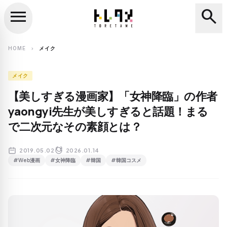
menu
search
close
search
HOME
メイク
chevron_right
メイク
【美しすぎる漫画家】「女神降臨」の作者
yaongyi先生が美しすぎると話題！まる
で二次元なその素顔とは？
2019.05.02
2026.01.14
#Web漫画
#女神降臨
#韓国
#韓国コスメ