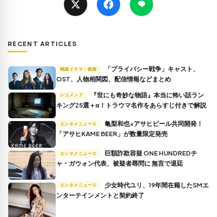
RECENT ARTICLES
「プライバシー戦争」キャスト、
韓国ドラマ・映画
OST、人物相関図、配信情報などまとめ
『世にも奇妙な物語』本当に怖い話ラン
レコメンド
キング25選＋α！トラウマ名作をあらすじ付きで解説
亀梨和也×アサヒビール共同開発！
エンタメニュース
「アサヒKAME BEER」が数量限定発売
巨額詐欺容疑 ONE HUNDREDチ
エンタメニュース
ャ・ガウォン代表、被疑者尋問に 無言で退廷
少女時代ユリ、19年間在籍したSMエ
エンタメニュース
ンターテインメントと契約終了