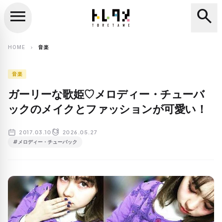
menu
search
close
search
HOME
音楽
chevron_right
音楽
ガーリーな歌姫♡メロディー・チューバ
ックのメイクとファッションが可愛い！
2017.03.10
2026.05.27
#メロディー・チューバック