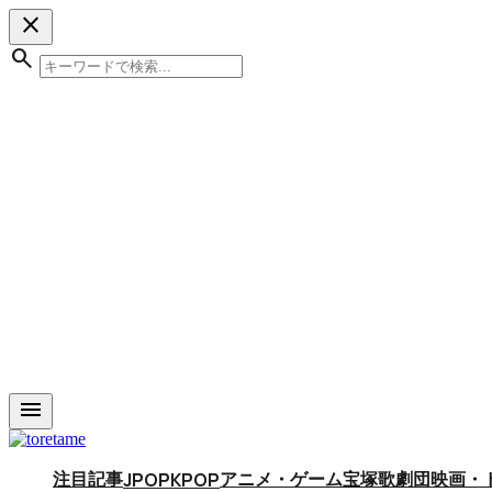
close
search
menu
注目記事
アニメ・ゲーム
宝塚歌劇団
映画・
JPOP
KPOP