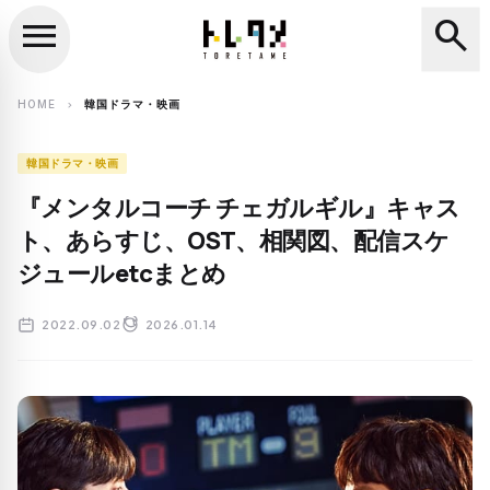
menu
search
close
search
HOME
韓国ドラマ・映画
chevron_right
韓国ドラマ・映画
『メンタルコーチ チェガルギル』キャス
ト、あらすじ、OST、相関図、配信スケ
ジュールetcまとめ
2022.09.02
2026.01.14