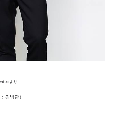
Twitterより
ル：김병관）