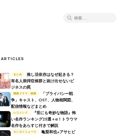
 ARTICLES
推し活依存はなぜ起きる？
まとめ
有名人崇拝症候群と抜け出せないビ
ジネスの罠
「プライバシー戦
韓国ドラマ・映画
争」キャスト、OST、人物相関図、
配信情報などまとめ
『世にも奇妙な物語』怖
レコメンド
い名作ランキング25選＋α！トラウマ
名作をあらすじ付きで解説
亀梨和也×アサヒビ
エンタメニュース