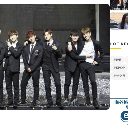
HOT KE
#IVE
#KPOP
#サクラ