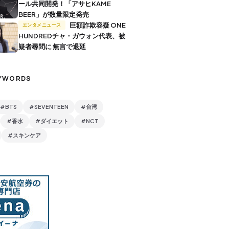
ール共同開発！「アサヒKAME
BEER」が数量限定発売
巨額詐欺容疑 ONE
エンタメニュース
HUNDREDチャ・ガウォン代表、被
疑者尋問に 無言で退廷
YWORDS
#BTS
#SEVENTEEN
#台湾
#香水
#ダイエット
#NCT
#スキンケア