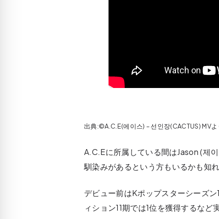
出典:©A.C.E(에이스) – 선인장(CACTUS) MV
A.C.Eに所属している間はJason
馴染みがあるという方もいるかも知
デビュー前はKポップスターシーズン1
ィション11期では1位を獲得するな