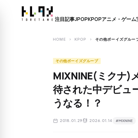
close
注目記事
JPOP
KPOP
アニメ・ゲーム
search
HOME
KPOP
その他ボーイズグルー
chevron_right
chevron_right
その他ボーイズグループ
MIXNINE(ミク
待された中デビュ
うなる！？
2018.01.29
2026.01.14
#MIXNINE