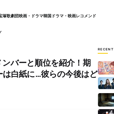
宝塚歌劇団
映画・ドラマ
韓国ドラマ・映画
レコメンド
プ
RECENT
ナ)メンバーと順位を紹介！期
ーは白紙に…彼らの今後はど