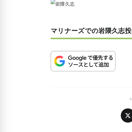
マリナーズでの岩隈久志投
S