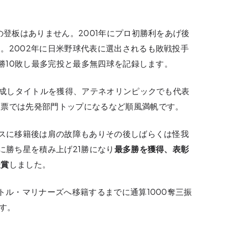
の登板はありません。2001年にプロ初勝利をあげ後
。2002年に日米野球代表に選出されるも敗戦投手
5勝10敗し最多完投と最多無四球を記録します。
を達成しタイトルを獲得、アテネオリンピックでも代表
投票では先発部門トップになるなど順風満帆です。
ルスに移籍後は肩の故障もありその後しばらくは怪我
に勝ち星を積み上げ21勝になり
最多勝を獲得、表彰
受賞
しました。
トル・マリナーズへ移籍するまでに通算1000奪三振
す。