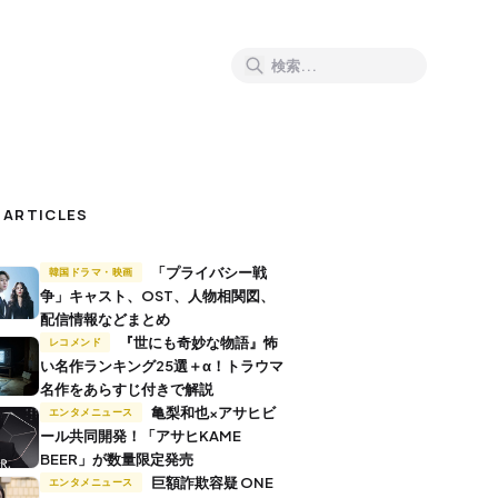
 ARTICLES
「プライバシー戦
韓国ドラマ・映画
争」キャスト、OST、人物相関図、
配信情報などまとめ
『世にも奇妙な物語』怖
レコメンド
い名作ランキング25選＋α！トラウマ
名作をあらすじ付きで解説
亀梨和也×アサヒビ
エンタメニュース
ール共同開発！「アサヒKAME
BEER」が数量限定発売
巨額詐欺容疑 ONE
エンタメニュース