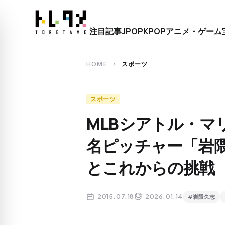
close
注目記事
JPOP
KPOP
アニメ・ゲーム
search
HOME
スポーツ
chevron_right
スポーツ
MLBシアトル・マ
名ピッチャー「岩
とこれからの挑戦
2015.07.18
2026.01.14
#岩隈久志