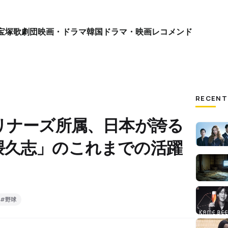
宝塚歌劇団
映画・ドラマ
韓国ドラマ・映画
レコメンド
RECENT
リナーズ所属、日本が誇る
隈久志」のこれまでの活躍
#野球