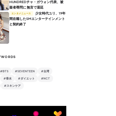
HUNDREDチャ・ガウォン代表、被
疑者尋問に 無言で退廷
少女時代ユリ、19年
エンタメニュース
間在籍したSMエンターテインメント
と契約終了
YWORDS
#BTS
#SEVENTEEN
#台湾
#香水
#ダイエット
#NCT
#スキンケア