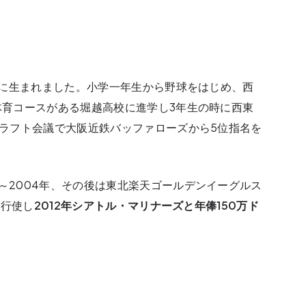
京都に生まれました。小学一年生から野球をはじめ、西
年体育コースがある堀越高校に進学し3年生の時に西東
年ドラフト会議で大阪近鉄バッファローズから5位指名を
。
0～2004年、その後は東北楽天ゴールデンイーグルス
を行使し
2012年シアトル・マリナーズと年俸150万ド