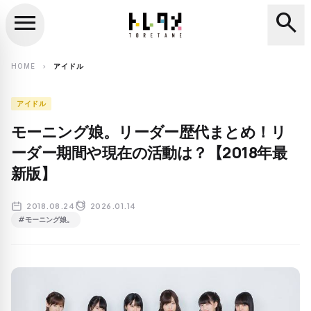
menu
search
close
search
HOME
アイドル
chevron_right
アイドル
モーニング娘。リーダー歴代まとめ！リ
ーダー期間や現在の活動は？【2018年最
新版】
2018.08.24
2026.01.14
#モーニング娘。