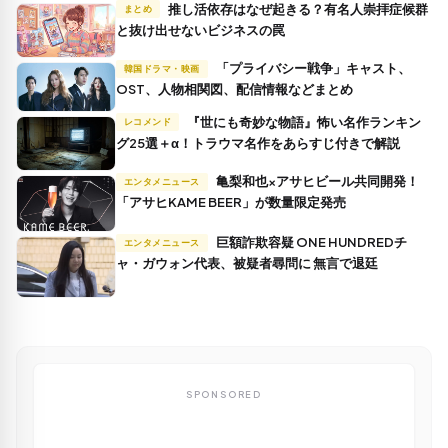
推し活依存はなぜ起きる？有名人崇拝症候群
まとめ
と抜け出せないビジネスの罠
「プライバシー戦争」キャスト、
韓国ドラマ・映画
OST、人物相関図、配信情報などまとめ
『世にも奇妙な物語』怖い名作ランキン
レコメンド
グ25選＋α！トラウマ名作をあらすじ付きで解説
亀梨和也×アサヒビール共同開発！
エンタメニュース
「アサヒKAME BEER」が数量限定発売
巨額詐欺容疑 ONE HUNDREDチ
エンタメニュース
ャ・ガウォン代表、被疑者尋問に 無言で退廷
SPONSORED