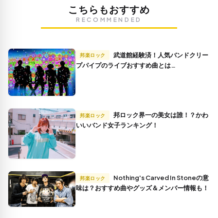
こちらもおすすめ
RECOMMENDED
武道館経験済！人気バンドクリー
邦楽ロック
プパイプのライブおすすめ曲とは…
邦ロック界一の美女は誰！？かわ
邦楽ロック
いいバンド女子ランキング！
Nothing's Carved In Stoneの意
邦楽ロック
味は？おすすめ曲やグッズ＆メンバー情報も！