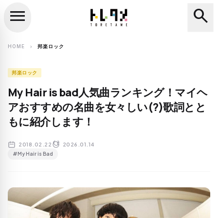
menu
search
close
search
HOME
邦楽ロック
chevron_right
邦楽ロック
My Hair is bad人気曲ランキング！マイヘ
アおすすめの名曲を女々しい(?)歌詞とと
もに紹介します！
2018.02.22
2026.01.14
#My Hair is Bad