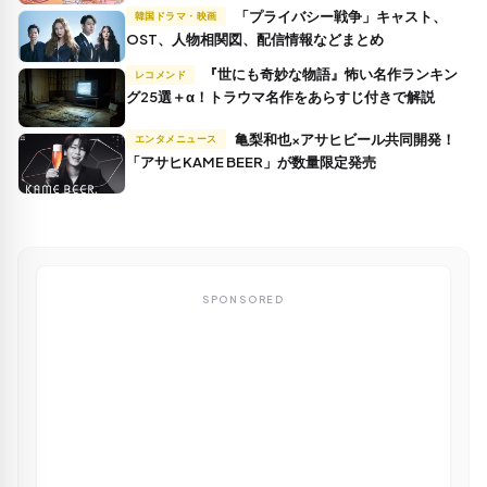
「プライバシー戦争」キャスト、
韓国ドラマ・映画
OST、人物相関図、配信情報などまとめ
『世にも奇妙な物語』怖い名作ランキン
レコメンド
グ25選＋α！トラウマ名作をあらすじ付きで解説
亀梨和也×アサヒビール共同開発！
エンタメニュース
「アサヒKAME BEER」が数量限定発売
SPONSORED