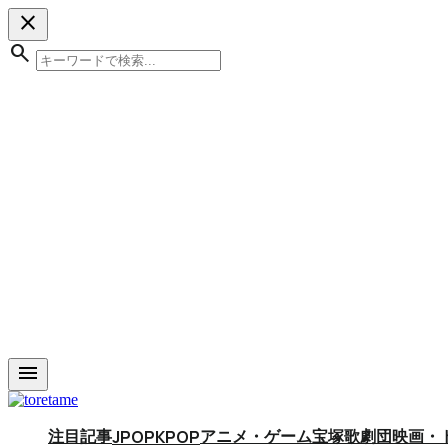
close
search
menu
注目記事
アニメ・ゲーム
宝塚歌劇団
映画・
JPOP
KPOP