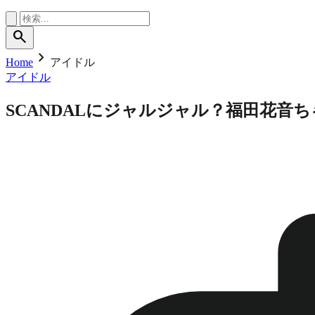
search
chevron_right
Home
アイドル
アイドル
SCANDALにジャルジャル？福田花音