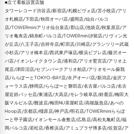
■立て看板設置店舗
タワーレコード渋谷店/新宿店/札幌ピヴォ店/苫小牧店/アリ
オ札幌店/下田店/秋田オーパ店/盛岡店/仙台パルコ
店/TOWERminiアリオ仙台泉店/郡山店/池袋店/秋葉原店/ア
リオ亀有店/錦糸町パルコ店/TOWERmini汐留店/リヴィン光
が丘店/八王子店/吉祥寺店/町田店/川崎店/グランツリー武蔵
小杉店/アリオ橋本店/西武東戸塚店/横浜ビブレ店/藤沢オー
パ店/イオンレイクタウン店/浦和店/アリオ鷲宮店/アリオ上
尾店/津田沼店/セブンパークアリオ柏店/アリオモール蘇我
店/ららぽーとTOKYO-BAY店/水戸オーパ店/新潟店/金沢フ
ォーラス店/静岡店/ららぽーと磐田店/名古屋パルコ店/名古
屋近鉄パッセ店/東浦店/大高店/モレラ岐阜店/鈴鹿店/梅田大
阪マルビル店/難波店/梅田NU茶屋町店/高槻阪急店/あべの
Hoop店/京都店/橿原店/神戸店/明石店/TOWERminiららぽ
ーと甲子園店/イオンモール倉敷店/広島店/高松丸亀町店/福
岡パルコ店/若松店/香椎浜店/アミュプラザ博多店/佐賀店/ア