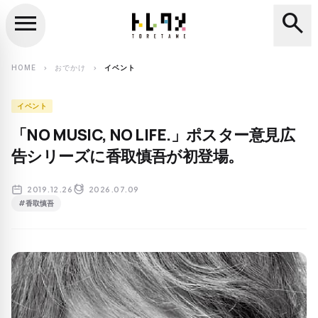
menu
search
close
search
HOME
おでかけ
イベント
chevron_right
chevron_right
イベント
「NO MUSIC, NO LIFE.」ポスター意見広
告シリーズに香取慎吾が初登場。
2019.12.26
2026.07.09
#香取慎吾