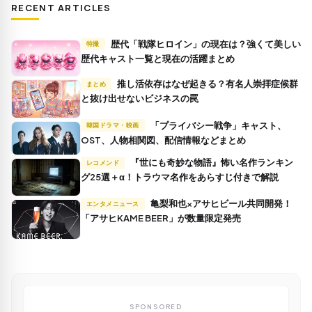
RECENT ARTICLES
歴代「戦隊ヒロイン」の現在は？強くて美しい
特撮
歴代キャスト一覧と現在の活躍まとめ
推し活依存はなぜ起きる？有名人崇拝症候群
まとめ
と抜け出せないビジネスの罠
「プライバシー戦争」キャスト、
韓国ドラマ・映画
OST、人物相関図、配信情報などまとめ
『世にも奇妙な物語』怖い名作ランキン
レコメンド
グ25選＋α！トラウマ名作をあらすじ付きで解説
亀梨和也×アサヒビール共同開発！
エンタメニュース
「アサヒKAME BEER」が数量限定発売
SPONSORED