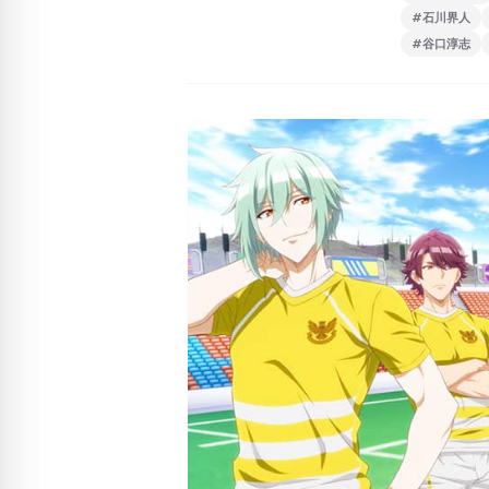
#石川界人
#谷口淳志