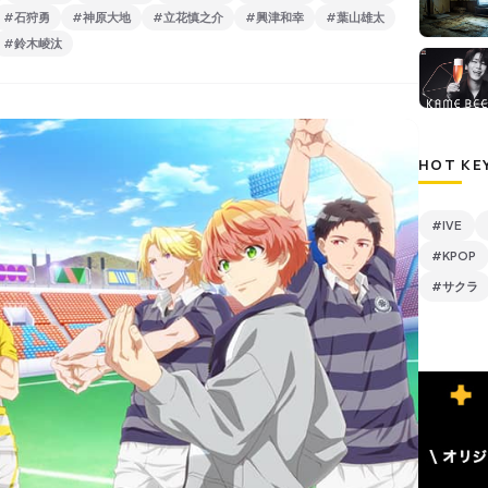
#石狩勇
#神原大地
#立花慎之介
#興津和幸
#葉山雄太
#鈴木崚汰
HOT KE
#IVE
#KPOP
#サクラ