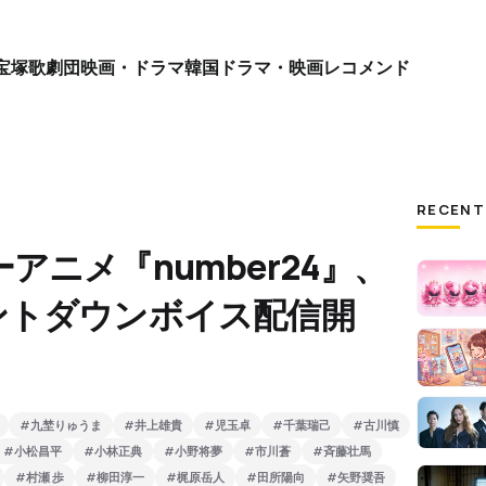
宝塚歌劇団
映画・ドラマ
韓国ドラマ・映画
レコメンド
RECENT
ニメ『number24』、
ントダウンボイス配信開
#九埜りゅうま
#井上雄貴
#児玉卓
#千葉瑞己
#古川慎
#小松昌平
#小林正典
#小野将夢
#市川蒼
#斉藤壮馬
#村瀬 歩
#柳田淳一
#梶原岳人
#田所陽向
#矢野奨吾