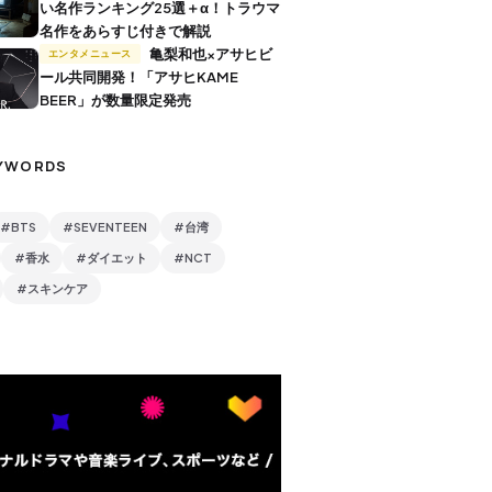
い名作ランキング25選＋α！トラウマ
名作をあらすじ付きで解説
亀梨和也×アサヒビ
エンタメニュース
ール共同開発！「アサヒKAME
BEER」が数量限定発売
YWORDS
#BTS
#SEVENTEEN
#台湾
#香水
#ダイエット
#NCT
#スキンケア