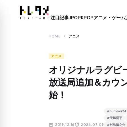
close
注目記事
JPOP
KPOP
アニメ・ゲーム
search
HOME
アニメ
chevron_right
アニメ
オリジナルラグビーア
放送局追加＆カウ
始！
#number24
#天﨑滉平
2019.12.16
2026.07.09
#村島慎之介