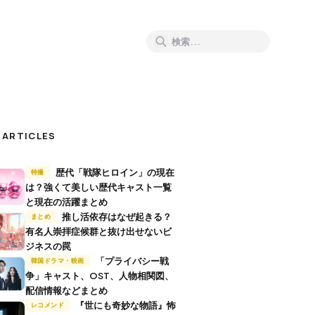
 ARTICLES
歴代「戦隊ヒロイン」の現在
特撮
は？強くて美しい歴代キャスト一覧
と現在の活躍まとめ
推し活依存はなぜ起きる？
まとめ
有名人崇拝症候群と抜け出せないビ
ジネスの罠
「プライバシー戦
韓国ドラマ・映画
争」キャスト、OST、人物相関図、
配信情報などまとめ
『世にも奇妙な物語』怖
レコメンド