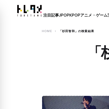
close
注目記事
JPOP
KPOP
アニメ・ゲーム
search
HOME
「杉田智和」の検索結果
chevron_right
「