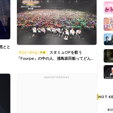
スタミュOPを歌う
は
アニメ・ゲーム・声優
「Fourpe」の中の人、浦島坂田船ってどんな
グループ？
ADVERTISEMENT
HOT K
#I