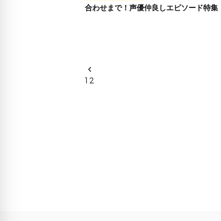
合わせまで！声優仲良しエピソード特集
chevron_left
投
1
2
稿
の
ペ
ー
ジ
送
り