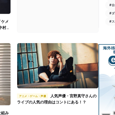
#
#
#
中村悠
人気声優・宮野真守さんの
アニメ・ゲーム・声優
ライブの人気の理由はコントにある！？