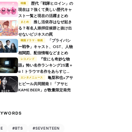
歴代「戦隊ヒロイン」の
特撮
現在は？強くて美しい歴代キャ
スト一覧と現在の活躍まとめ
推し活依存はなぜ起き
まとめ
る？有名人崇拝症候群と抜け出
せないビジネスの罠
「プライバシ
韓国ドラマ・映画
ー戦争」キャスト、OST、人物
相関図、配信情報などまとめ
『世にも奇妙な物
レコメンド
語』怖い名作ランキング25選＋
α！トラウマ名作をあらすじ付
きで解説
亀梨和也×アサ
エンタメニュース
ヒビール共同開発！「アサヒ
KAME BEER」が数量限定発売
EYWORDS
VE
#BTS
#SEVENTEEN