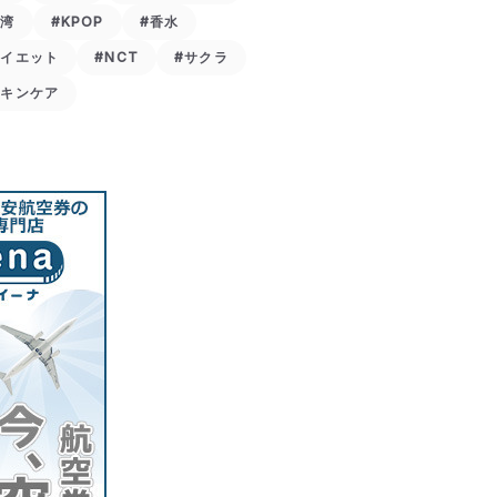
台湾
#KPOP
#香水
ダイエット
#NCT
#サクラ
スキンケア