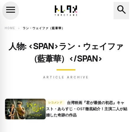
menu
search
close
search
HOME
ラン・ウェイファ（藍葦華）
chevron_right
人物: <SPAN>ラン・ウェイファ
（藍葦華）</SPAN>
ARTICLE ARCHIVE
台湾映画『君が最後の初恋』キャ
レコメンド
スト・あらすじ・OST徹底紹介！主演二人が結
婚した奇跡の作品