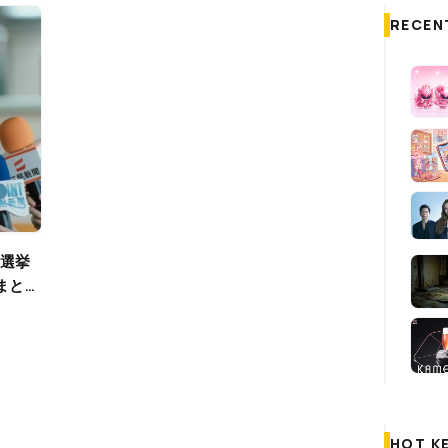
RECEN
まと
HOT K