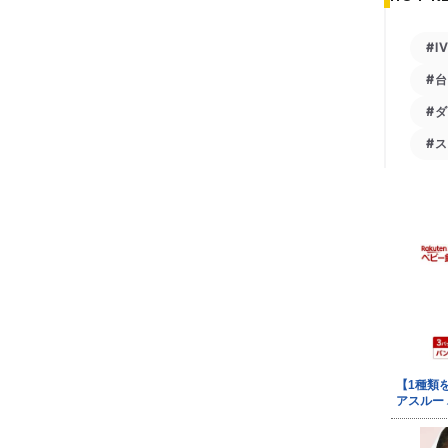
#I
#
#
#