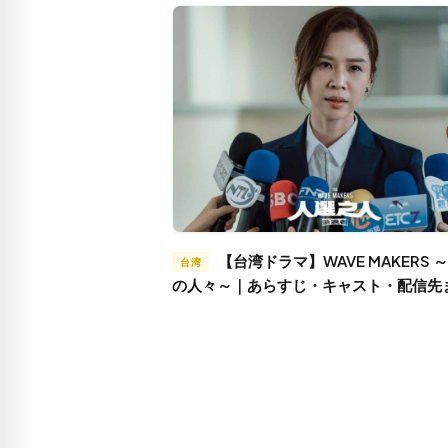
【台湾ドラマ】WAVE MAKERS ～選挙
台湾
の人々～｜あらすじ・キャスト・配信先
め キャストの副総統選出馬も話題