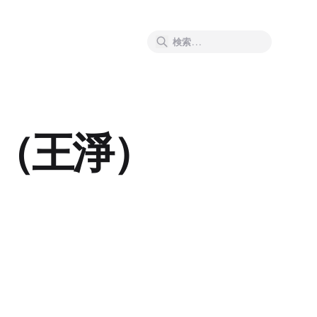
ン（王淨）