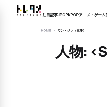
close
注目記事
JPOP
KPOP
アニメ・ゲーム
search
HOME
ワン・ジン（王淨）
chevron_right
人物: 