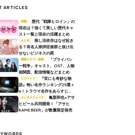
T ARTICLES
歴代「戦隊ヒロイン」の
特撮
現在は？強くて美しい歴代キャ
スト一覧と現在の活躍まとめ
推し活依存はなぜ起き
まとめ
る？有名人崇拝症候群と抜け出
せないビジネスの罠
「プライバシ
韓国ドラマ・映画
ー戦争」キャスト、OST、人物
相関図、配信情報などまとめ
『世にも奇妙な物
レコメンド
語』怖い名作ランキング25選＋
α！トラウマ名作をあらすじ付
きで解説
亀梨和也×アサ
エンタメニュース
ヒビール共同開発！「アサヒ
KAME BEER」が数量限定発売
EYWORDS