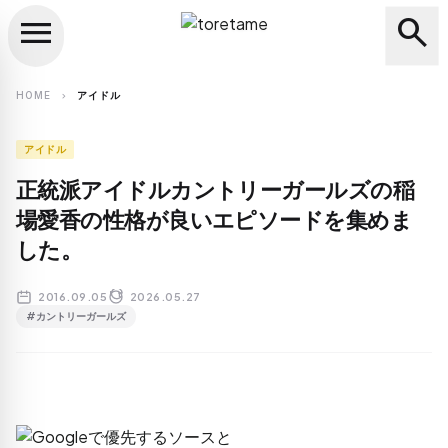
menu
search
close
search
HOME
アイドル
chevron_right
アイドル
正統派アイドルカントリーガールズの稲
場愛香の性格が良いエピソードを集めま
した。
2016.09.05
2026.05.27
#カントリーガールズ