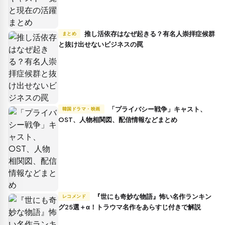
推し活依存はなぜ起きる？有名人崇拝症候群
まとめ
と抜け出せないビジネスの罠
「プライバシー戦争」キャスト、
韓国ドラマ・映画
OST、人物相関図、配信情報などまとめ
『世にも奇妙な物語』怖い名作ランキン
レコメンド
グ25選＋α！トラウマ名作をあらすじ付きで解説