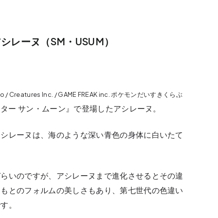
シレーヌ（SM・USUM）
do / Creatures Inc. / GAME FREAK inc. ポケモンだいすきくらぶ
ター サン・ムーン』で登場したアシレーヌ。
アシレーヌは、海のような深い青色の身体に白いたて
づらいのですが、アシレーヌまで進化させるとその違
ともとのフォルムの美しさもあり、第七世代の色違い
です。