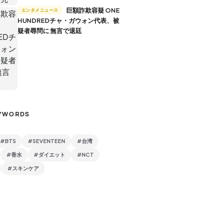
巨額詐欺容疑 ONE
エンタメニュース
HUNDREDチャ・ガウォン代表、被
疑者尋問に 無言で退廷
YWORDS
#BTS
#SEVENTEEN
#台湾
#香水
#ダイエット
#NCT
#スキンケア