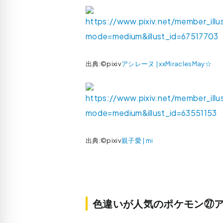
出典:©pixiv
アシレーヌ | xxMiraclesMay☆
出典:©pixiv
親子愛 | mi
色違いが人気のポケモン㉗ア