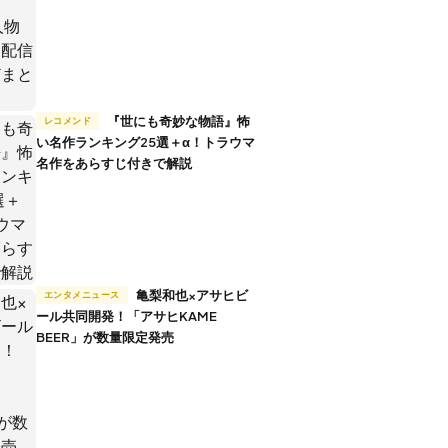
『世にも奇妙な物語』怖
レコメンド
い名作ランキング25選＋α！トラウマ
名作をあらすじ付きで解説
亀梨和也×アサヒビ
エンタメニュース
ール共同開発！「アサヒKAME
BEER」が数量限定発売