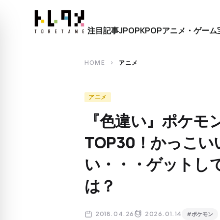
close
注目記事
JPOP
KPOP
アニメ・ゲーム
search
HOME
アニメ
chevron_right
アニメ
『色違い』ポケモ
TOP30！かっこ
い・・・ゲットし
は？
2018.04.26
2026.01.14
#ポケモン