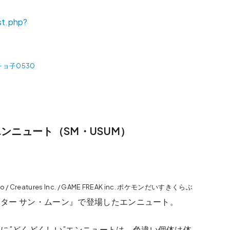
チョ子0530
ンニュート（SM・USUM）
do / Creatures Inc. / GAME FREAK inc. ポケモンだいすきくらぶ
ター サン・ムーン』で登場したエンニュート。
に”どくどくしい”エンニュートは、色違い個体は体