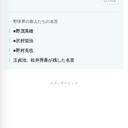
CLOSE
野球界の偉人たちの名言
■野茂英雄
■沢村栄治
■野村克也
王貞治、松井秀喜が残した名言
スポンサーリンク