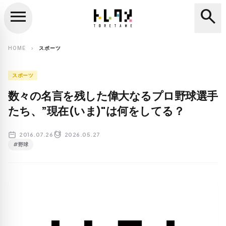
menu
search
close
search
HOME
スポーツ
chevron_right
スポーツ
数々の名言を残した偉大なるプロ野球選手
たち、”現在(いま)"は何をしてる？
2016.07.26
2026.05.27
#野球