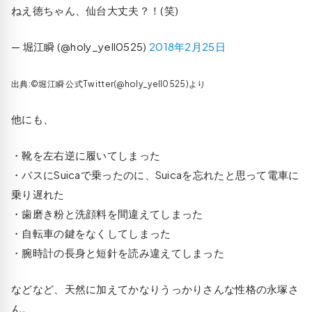
ねえ徳ちゃん、仙台大丈夫？！(笑)
— 堀江瞬 (@holy_yell0525)
2018年2月25日
出典:©堀江瞬 公式Twitter(@holy_yell0525)より
他にも、
・靴を左右逆に履いてしまった
・バスにSuicaで乗ったのに、Suicaを忘れたと思って電車に
乗り遅れた
・歯磨き粉と洗顔料を間違えてしまった
・自転車の鍵をなくしてしまった
・腕時計の長身と短針を読み違えてしまった
などなど、天然に加えてかなりうっかりさんな性格の永塚さ
ん。