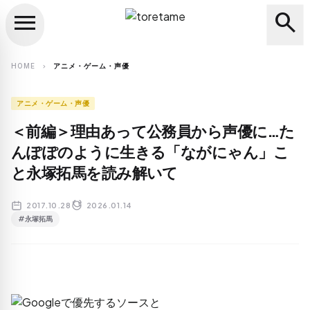
menu
search
close
search
HOME
アニメ・ゲーム・声優
chevron_right
アニメ・ゲーム・声優
＜前編＞理由あって公務員から声優に…た
んぽぽのように生きる「ながにゃん」こ
と永塚拓馬を読み解いて
2017.10.28
2026.01.14
#永塚拓馬