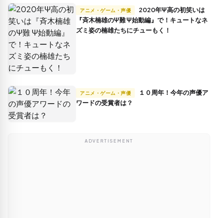
2020年Ψ高の初笑いは
アニメ・ゲーム・声優
『斉木楠雄のΨ難 Ψ始動編』で！キュートなネ
ズミ姿の楠雄たちにチューもく！
１０周年！今年の声優ア
アニメ・ゲーム・声優
ワードの受賞者は？
ADVERTISEMENT