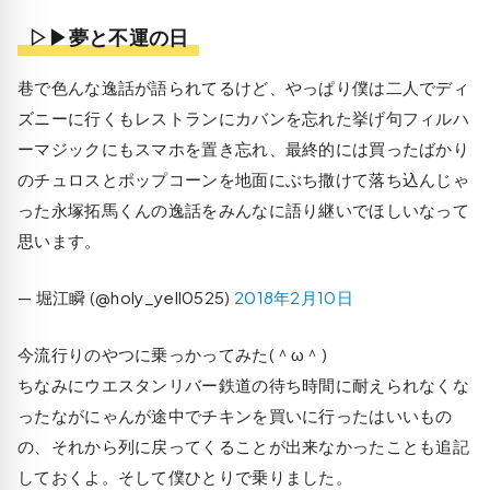
▷▶夢と不運の日
巷で色んな逸話が語られてるけど、やっぱり僕は二人でディ
ズニーに行くもレストランにカバンを忘れた挙げ句フィルハ
ーマジックにもスマホを置き忘れ、最終的には買ったばかり
のチュロスとポップコーンを地面にぶち撒けて落ち込んじゃ
った永塚拓馬くんの逸話をみんなに語り継いでほしいなって
思います。
— 堀江瞬 (@holy_yell0525)
2018年2月10日
今流行りのやつに乗っかってみた(＾ω＾)
ちなみにウエスタンリバー鉄道の待ち時間に耐えられなくな
ったながにゃんが途中でチキンを買いに行ったはいいもの
の、それから列に戻ってくることが出来なかったことも追記
しておくよ。そして僕ひとりで乗りました。