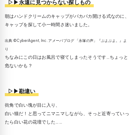
▷▶永遠に見つからない探しもの
朝はハンドクリームのキャップがパカパカ開ける式なのに、
キャップを探して小一時間さ迷いました。
出典:©CyberAgent, Inc. アメーバブログ 「永塚の声」『ぶよぶよ。』よ
り
ちなみにこの日はお風呂で寝てしまったそうです…ちょっと
危ないかも？
▷▶勘違い
街角で白い塊が目に入り、
白い猫だ！と思ってニマニマしながら、そっと近寄っていっ
たら白い花の花壇でした……